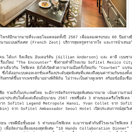
์ไพรส์อีกมากมายที่จะเผยโฉมตลอดทั้งปี 2567 เพื่อฉลองครบรอบ 60 ปีอย่างยิ่
ุกสนานแบบฝรั่งเศส (French Zest) บริการสุดหรูหราจากใจ และการนำเสนอ
2 คน ได้แก่ จิลเลียน อันเดอร์สัน (Gillian Anderson) และ ดาลี เบนซา
ื่องใหม่ "The Encounter" ซึ่งถ่ายทำที่โรงแรม Sofitel Mexico Ci
เวลาเดียวกัน โซฟิเทล ยังได้เปิดตัวความร่วมมือครั้งใหม่กับ “Courbet” แบรนด
่งได้ออกแบบคอลเลกชั่นเครื่องประดับสุดพิเศษที่แสดงถึงคุณค่าร่วมกันของทั้
ังสรรค์ขึ้นจากเพชรที่มาอย่างพิถีพิถัน ไม่ว่าจะเป็นต่างหูเพชร สร้อยข้อมือเชือก
ีย รวมถึงในประเทศไทย จะมีการจัดกิจกรรมสุดพิเศษมากมาย เน้นความร่วมม
าประทับใจตั้งแต่เดือนมิถุนายน 2567 เชฟชื่อดัง 3 ท่านของเครือโซฟิเทล 
) จาก Sofitel Legend Metropole Hanoi, Yvan Collet จาก Sofi
bin) จาก Sofitel Ambassador Seoul Hotel เปิดประสบการณ์สุดวิเศ
นายน เชฟฝีมือชั้นยอด 5 ท่านของโซฟิเทล จะมารวมตัวกันที่โรงแรมโซฟิเทล สิง
 เพื่อจัดงานเลี้ยงฉลองสุดพิเศษ "10 Hands Collaboration Dinner"