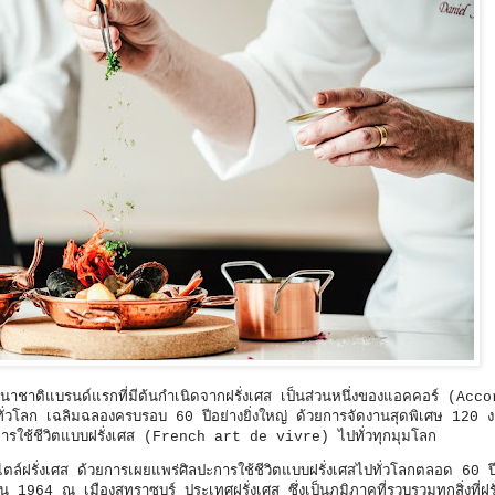
าติแบรนด์แรกที่มีต้นกำเนิดจากฝรั่งเศส เป็นส่วนหนึ่งของแอคคอร์ (Acco
่งทั่วโลก เฉลิมฉลองครบรอบ 60 ปีอย่างยิ่งใหญ่ ด้วยการจัดงานสุดพิเศษ 120 ง
การใช้ชีวิตแบบฝรั่งเศส (French art de vivre) ไปทั่วทุกมุมโลก
ตล์ฝรั่งเศส ด้วยการเผยแพร่ศิลปะการใช้ชีวิตแบบฝรั่งเศสไปทั่วโลกตลอด 60 
1964 ณ เมืองสทราซบูร์ ประเทศฝรั่งเศส ซึ่งเป็นภูมิภาคที่รวบรวมทุกสิ่งที่ฝรั่