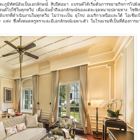
ภูมิทัศน์อันเป็นเอกลักษณ์ สิบปีต่อมา แบรนด์ได้เริ่มต้นการขยายกิจการไปยั
ด์ไปใช้ในทุกทวีป เพื่อเน้นย้ำถึงเอกลักษณ์ของแต่ละจุดหมายปลายทาง โซฟิเ
แรกที่ดำเนินงานในทุกทวีป ไม่ว่าจะเป็น ยุโรป อเมริกาเหนือและใต้ โอเชียเ
ห่ง ซึ่งทั้งหมดหรูหราและมีเอกลักษณ์เฉพาะตัว ในโรงแรมที่เป็นที่ต้องการมา