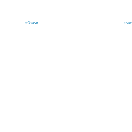
หน้าแรก
บทคว