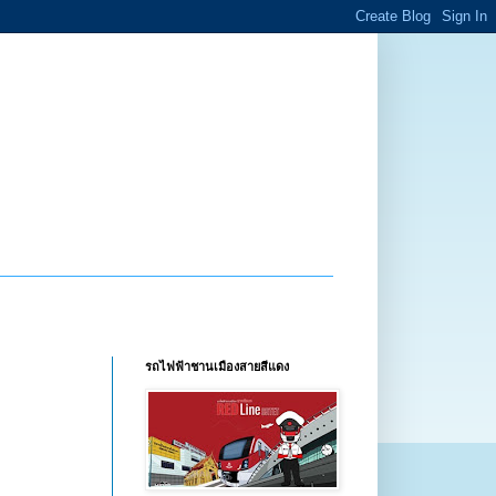
รถไฟฟ้าชานเมืองสายสีแดง