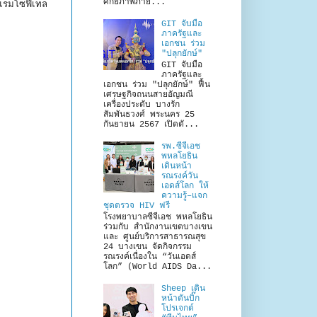
ศักยภาพภาย...
รงแรมโซฟิเทล
GIT จับมือ
ภาครัฐและ
เอกชน ร่วม
"ปลุกยักษ์"
GIT จับมือ
ภาครัฐและ
เอกชน ร่วม "ปลุกยักษ์" ฟื้น
เศรษฐกิจถนนสายอัญมณี
เครื่องประดับ บางรัก
สัมพันธวงศ์ พระนคร 25
กันยายน 2567 เปิดตั...
รพ.ซีจีเอช
พหลโยธิน
เดินหน้า
รณรงค์วัน
เอดส์โลก ให้
ความรู้–แจก
ชุดตรวจ HIV ฟรี
โรงพยาบาลซีจีเอช พหลโยธิน
ร่วมกับ สำนักงานเขตบางเขน
และ ศูนย์บริการสาธารณสุข
24 บางเขน จัดกิจกรรม
รณรงค์เนื่องใน “วันเอดส์
โลก” (World AIDS Da...
Sheep เดิน
หน้าดันบิ๊ก
โปรเจกต์