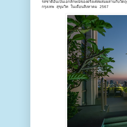
รสชาติอันเป็นเอกลักษณ์ของฝรั่งเศสผสมผสานกับวัตถุด
กรุงเทพ สุขุมวิท ในเดือนสิงหาคม 2567