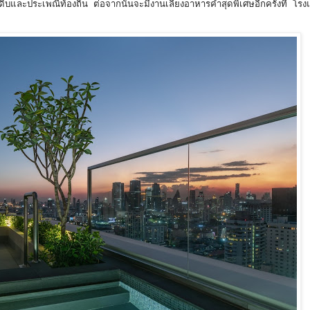
ิบและประเพณีท้องถิ่น ต่อจากนั้นจะมีงานเลี้ยงอาหารค่ำสุดพิเศษอีกครั้งที่ โ