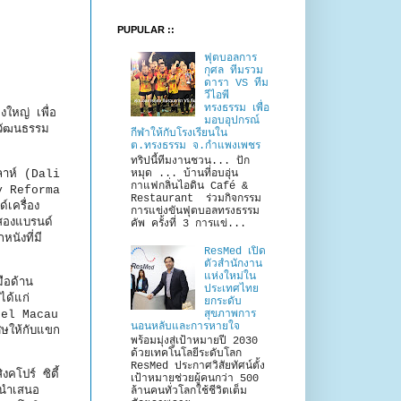
PUPULAR ::
ฟุตบอลการ
กุศล ทีมรวม
ดารา VS ทีม
วีไอพี
ทรงธรรม เพื่อ
งใหญ่ เพื่อ
มอบอุปกรณ์
วัฒนธรรม
กีฬาให้กับโรงเรียนใน
ต.ทรงธรรม จ.กำแพงเพชร
ทริปนี้ทีมงานชวน... ปัก
ลาห์ (Dali
หมุด ... บ้านที่อบอุ่น
กาแฟกลิ่นไอดิน Café &
ty Reforma
Restaurant ร่วมกิจกรรม
์เครื่อง
การแข่งขันฟุตบอลทรงธรรม
งสองแบรนด์
คัพ ครั้งที่ 3 การแข่...
หนังที่มี
ResMed เปิด
ตัวสำนักงาน
แห่งใหม่ใน
ือด้าน
ประเทศไทย
ได้แก่
ยกระดับ
สุขภาพการ
tel Macau
นอนหลับและการหายใจ
ษให้กับแขก
พร้อมมุ่งสู่เป้าหมายปี 2030
ด้วยเทคโนโลยีระดับโลก
ResMed ประกาศวิสัยทัศน์ตั้ง
คโปร์ ซิตี้
เป้าหมายช่วยผู้คนกว่า 500
 นำเสนอ
ล้านคนทั่วโลกใช้ชีวิตเต็ม