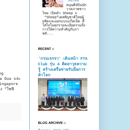
“ทีมไทย”
หนุนศิลปินนัก
วาดภาพชาว
ไทย เปิดตัว Sheep x
“Sheep”เคสสัญชาติไทยผู้
ผลิตและออกแบบแก็ดเจ็ต ที่
ใส่ใจในทุกรายละเอียดรวมถึง
การให้ความสำคัญกับภา
พลั...
RECENT ::
'กรมเจรจา' เดินหน้า FTA
Club รุ่น 4 ติดอาวุธความ
รู้ สร้างเครือข่ายรับมือการ
ng
ค้าโลก
sa Dua และ
Singapore
ง “โซฟิ
BLOG ARCHIVE ::