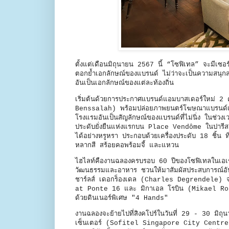
ตั้งแต่เดือนมิถุนายน 2567 นี้ “โซฟิเทล” จะมีเซอร
ตอกย้ำเอกลักษณ์ของแบรนด์ ไม่ว่าจะเป็นความสน
อันเป็นเอกลักษณ์ของแต่ละท้องถิ่น
เริ่มต้นด้วยการประกาศแบรนด์แอมบาสเดอร์ใหม่ 
Benssalah) พร้อมปล่อยภาพยนตร์โฆษณาแบรนด์เร
โรงแรมอันเป็นสัญลักษณ์ของแบรนด์ที่ไม่นิ่ง ในช่วง
ประดับยั่งยืนแห่งแรกบน Place Vendôme ในปารีส ซึ
ได้อย่างหรูหรา ประกอบด้วยเครื่องประดับ 18 ชิ้น ที่ร
หลากสี สร้อยคอพร้อมจี้ และแหวน
ไฮไลท์คืองานฉลองครบรอบ 60 ปีของโซฟิเทลในเอเช
วัฒนธรรมและอาหาร ชวนให้มาสัมผัสประสบการณ์อันน่
ชาร์ลส์ เดอกร็องเดล (Charles Degrendele
at Ponte 16 และ มิกาเอล โรบิน (Mikael Ro
ด้วยดินเนอร์พิเศษ "4 Hands"
งานฉลองจะย้ายไปที่สิงคโปร์ในวันที่ 29 - 30 มิถุ
เซ็นเตอร์ (Sofitel Singapore City Centre)