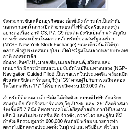
จังหวะการขับเคลื่อนธุรกิจของ เอ็กซ์เผิง ก้าวหน้าเป็นลำดับ
นอกจากแผนในการเปิดตัวยานยนต์ไฟฟ้าอัจฉริยะแต่ละรุ่น
อย่างต่อเนื่อง อาทิ
G3, P7, G9
เป็นต้น ยังนับเป็นก้าวสำคัญกับ
การเข้าจดทะเบียนในตลาดหลักทรัพย์ของสหรัฐอเมริกา
(
NYSE-New York Stock Exchange)
ขณะเดียวกัน ก็ได้รุก
ตลาดเข้าสู่ประเทศแถบยุโรป เปิดโชว์รูมในหลากหลายประเทศ
อาทิ ออสเตรเลีย
ฮ่องกง
,
สิงคโปร์
,
มาเลเซีย
,
เนเธอร์แลนด์
,
สวีเดน และ
เดนมาร์ก มีการนำเสนอระบบขับอัตโนมัติบนทางหลวง (
NGP-
Navigation Guided Pilot)
เป็นรายแรกในประเทศจีน พร้อมเปิด
ตัวแฟลกชิปสมาร์ทเอสยูวีรุ่น
‘G9’
ควบคู่ไปกับการเฉลิมฉลอง
ในโอกาสที่รุ่น ‘
P7’
ได้รับการผลิตครบ
100,000
คัน
สำหรับปีที่ผ่านมา เอ็กซ์เผิง ได้เปิดตัวยานยนต์ไฟฟ้าอัจฉริยะ
สองรุ่น คือ อัลตร้าสมาร์ทเอสยูวีคูเป้ ‘
G6’
และ ‘
X9’
อัลตร้าสมา
ร์ทเอ็มพีวี
7
ที่นั่ง ที่พกพาเทคโนโลยีสุดล้ำสมัย ภายใต้โรงงาน
ผลิต
3
แห่งในประเทศจีน คือ จ้าวชิง
,
กวางโจว และอู่ฮัน ที่มี
กำลังผลิตรวมสูงกว่า
600,000
คันต่อปี พร้อมขยายการทำ
ตลาดไปอีกหลายประเทศทั้งในยุโรป และทวีปอื่นๆ ทั่วโลก