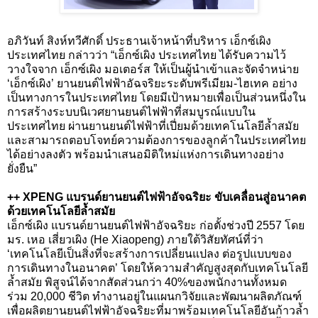
อภิวันท์ สิงห์ทวีศักดิ์ ประธานเจ้าหน้าที่บริหาร เอ็กซ์เผิง
ประเทศไทย กล่าวว่า “เอ็กซ์เผิง ประเทศไทย ได้รับความไว้
วางใจจาก เอ็กซ์เผิง มอเตอร์ส ให้เป็นผู้นำเข้าและจัดจำหน่าย
‘เอ็กซ์เผิง’ ยานยนต์ไฟฟ้าอัฉจริยะระดับพรีเมียม-ไฮเทค อย่าง
เป็นทางการในประเทศไทย โดยมีเป้าหมายเพื่อเป็นส่วนหนึ่งใน
การสร้างระบบนิเวศยานยนต์ไฟฟ้าที่สมบูรณ์แบบใน
ประเทศไทย ผ่านยานยนต์ไฟฟ้าที่เปี่ยมด้วยเทคโนโลยีล้ำสมัย
และสามารถตอบโจทย์ความต้องการของลูกค้าในประเทศไทย
ได้อย่างลงตัว พร้อมนำเสนอมิติใหม่แห่งการเดินทางอย่าง
ยั่งยืน”
++ XPENG
แบรนด์ยานยนต์ไฟฟ้าอัจฉริยะ ขับเคลื่อนสู่อนาคต
ด้วยเทคโนโลยีล้ำสมัย
เอ็กซ์เผิง แบรนด์ยานยนต์ไฟฟ้าอัจฉริยะ ก่อตั้งช่วงปี
2557
โดย
มร. เหอ เสี่ยวเผิง (
He Xiaopeng)
ภายใต้วิสัยทัศน์ที่ว่า
‘เทคโนโลยีเป็นสิ่งที่จะสร้างการเปลี่ยนแปลง ต่อรูปแบบของ
การเดินทางในอนาคต’ โดยให้ความสำคัญสูงสุดกับเทคโนโลยี
ล้ำสมัย พิสูจน์ได้จากสัดส่วนกว่า
40%
ของพนักงานทั้งหมด
ร่วม
20,000
ชีวิต ทำงานอยู่ในแผนกวิจัยและพัฒนาผลิตภัณฑ์
เพื่อผลิตยานยนต์ไฟฟ้าอัจฉริยะที่มาพร้อมเทคโนโลยีอันก้าวล้ำ