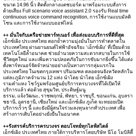
ขนาด
14.96
นิ้ว ติดตั้งกลางแดชบอร์ด มาพร้อมระบบสั่งการ
ด้วยเสียง
Full scenario voice assistant 2.0
รองรับ
Real time
continuous voice command recognition,
การใช้งานแบบมัลติ
โซน และการใช้งานแบบออฟไลน์
++
มั่นใจกับเครือข่ายพาร์ทเนอร์ เพื่อส่งมอบบริการที่ดีที่สุด
เอ็กซ์เผิง ประเทศไทย ตอกย้ำความมุ่งมั่นในการทำตลาดใน
ประเทศไทย ผ่านยานยนต์ไฟฟ้าอัจฉริยะ ‘เอ็กซ์เผิง’ ที่เปี่ยมด้วย
เทคโนโลยีล้ำอนาคต ช่วยอำนวยความสะดวกสบายในการใช้
ชีวิตยุคใหม่ และเพิ่มความปลอดภัยในการขับมากยิ่งขึ้น ได้แต่ง
ตั้งพาร์ทเนอร์จัดจำหน่ายอย่างเป็นทางการกลุ่มแรกใน
ประเทศไทย ในเขตกรุงเทพฯ ปริมณฑล ตลอดจนจังหวัดหลักใน
แต่ละภูมิภาคจำนวน
12
แห่ง นำโดย นำโดย เอ็กซ์เผิง
รามคำแหง โชว์รูมพร้อมศูนย์บริการครบวงจรที่ได้เปิดให้
บริการแล้ว ต่อด้วย สุขุมวิท
,
ประดิษฐ์มนู
ธรรม
,
แจ้งวัฒนะ
,
ราชพฤกษ์
,
พัทยา
,
ราชบุรี
,
ขอนแก่น
,
อุบลรา
ชธานี
,
อุดรธานี
,
เชียงใหม่ และเอ็กซ์เผิง ภูเก็ต จะทยอยเปิด
บริการเร็วๆ นี้ และยังมีผู้สนใจร่วมลงทุนจากทั่วประเทศ เพื่อ
สร้างการเติบโตอย่างยั่งยืนในอนาคต
++
รังสรรค์บริการครบวงจร ตอบโจทย์ทุกไลฟ์สไตล์
เอ็กซ์เผิง ประเทศไทย ภายใต้การบริหารโดยบริษัท นีโอ โมบิลิตี้