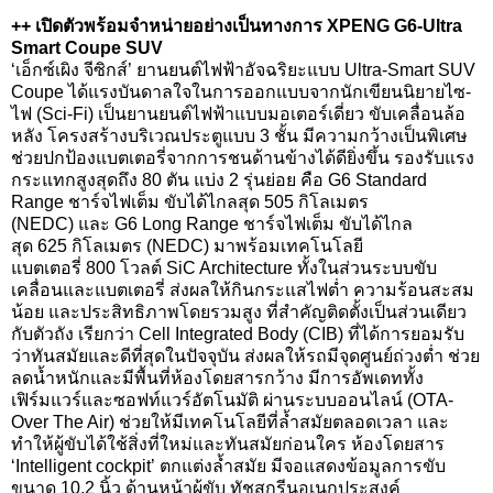
++
เปิดตัวพร้อมจำหน่ายอย่างเป็นทางการ
XPENG G6-Ultra
Smart Coupe SUV
‘
เอ็กซ์เผิง จีซิกส์’ ยานยนต์ไฟฟ้าอัจฉริยะแบบ
Ultra-Smart SUV
Coupe
ได้แรงบันดาลใจในการออกแบบจากนักเขียนนิยายไซ-
ไฟ (
Sci-Fi)
เป็นยานยนต์ไฟฟ้าแบบมอเตอร์เดี่ยว ขับเคลื่อนล้อ
หลัง โครงสร้างบริเวณประตูแบบ
3
ชั้น มีความกว้างเป็นพิเศษ
ช่วยปกป้องแบตเตอรี่จากการชนด้านข้างได้ดียิ่งขึ้น รองรับแรง
กระแทกสูงสุดถึง
80
ตัน แบ่ง
2
รุ่นย่อย คือ
G6 Standard
Range
ชาร์จไฟเต็ม ขับได้ไกลสุด
505
กิโลเมตร
(
NEDC)
และ
G6 Long Range
ชาร์จไฟเต็ม ขับได้ไกล
สุด
625
กิโลเมตร (
NEDC)
มาพร้อมเทคโนโลยี
แบตเตอรี่
800
โวลต์
SiC Architecture
ทั้งในส่วนระบบขับ
เคลื่อนและแบตเตอรี่ ส่งผลให้กินกระแสไฟต่ำ ความร้อนสะสม
น้อย และประสิทธิภาพโดยรวมสูง ที่สำคัญติดตั้งเป็นส่วนเดียว
กับตัวถัง เรียกว่า
Cell Integrated Body (CIB)
ที่ได้การยอมรับ
ว่าทันสมัยและดีที่สุดในปัจจุบัน ส่งผลให้รถมีจุดศูนย์ถ่วงต่ำ ช่วย
ลดน้ำหนักและมีพื้นที่ห้องโดยสารกว้าง มีการอัพเดททั้ง
เฟิร์มแวร์และซอฟท์แวร์อัตโนมัติ ผ่านระบบออนไลน์ (
OTA-
Over The Air)
ช่วยให้มีเทคโนโลยีที่ล้ำสมัยตลอดเวลา และ
ทำให้ผู้ขับได้ใช้สิ่งที่ใหม่และทันสมัยก่อนใคร ห้องโดยสาร
‘
Intelligent cockpit’
ตกแต่งล้ำสมัย มีจอแสดงข้อมูลการขับ
ขนาด
10.2
นิ้ว ด้านหน้าผู้ขับ ทัชสกรีนอเนกประสงค์