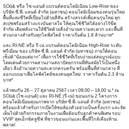
SOū& หรือ โซ-แอนด์ แบรนด์คอนโดมิเนียม Low-Rise ของ
บริษัท ซี.พี. แลนด์ จำกัด (มหาชน) คอนโดมิเนียมของคนรุ่นใหม่
พื้นที่แห่งชีวิตที่เปี่ยมไปด้วยสีสัน สร้างสรรค์เพื่อคนรุ่นใหม่ ทุก
สเปซพร้อมสร้างแรงบันดาลใจ ให้คุณใช้ชีวิตได้อย่างไร้ขีด
จำกัด เติมพลังงานให้ชีวิตด้วยสิ่งอำนวยความสะดวก และพื้นที่
ส่วนกลางสำหรับทุกไลฟ์สไตล์ ราคาเริ่มต้น 1.8 ล้านบาท*
และ RI-NÉ หรือ รี-เน่ แบรนด์คอนโดมิเนียม High-Rise ระดับ
พรีเมียม ของ บริษัท ซี.พี. แลนด์ จำกัด (มหาชน) ภายใต้คอน
เซ็ปต์ “น้อยแต่มาก” เพื่อการใช้ชีวิตที่เรียบง่ายแต่สมบูรณ์แบบ
โดดเด่นด้วยการผสานงานสถาปัตยกรรมที่ทันสมัยไว้เป็นหนึ่ง
เดียว สิ่งอำนวยความสะดวกครบครัน พร้อมพื้นที่ส่วนกลาง ที่
ออกแบบมาเพื่อไลฟ์สไตล์ของคนยุคใหม่ ราคาเริ่มต้น 2.3 ล้าน
บาท*
แล้วพบกัน 26 – 27 ตุลาคม 2567 เวลา 09.00 – 18.00 น.* ณ
SOū& (โซ-แอนด์) และ RI-NÉ (รี-เน่) ขอนแก่น 2 โครงการ
คอนโดมิเนียมคุณภาพจาก บริษัท ซี.พี. แลนด์ จำกัด (มหาชน)
พร้อมแล้วสำหรับการเปิดให้ชมห้องตัวอย่างเป็นครั้งแรก และจัด
เต็มไปด้วยกิจกรรมภายในงานเพื่อต้อนรับลูกค้าคนพิเศษ รอบ
VVIP สุดเอ็กซ์คลูซีฟ ที่ชาวขอนแก่นและพื้นที่ใกล้เคียงห้าม
พลาด!