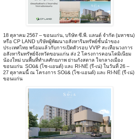
18 ตุลาคม 2567 – ขอนแก่น, บริษัท ซี.พี. แลนด์ จำกัด (มหาชน)
หรือ CP LAND บริษัทผู้พัฒนาอสังหาริมทรัพย์ชั้นนำของ
ประเทศไทย พร้อมแล้วกับการเปิดตัวรอบ VVIP สะเทือนวงการ
อสังหาริมทรัพย์จังหวัดขอนแก่น ส่ง 2 โครงการคอนโดมิเนียม
น้องใหม่ บนพื้นที่ทำเลศักยภาพ ย่านกังสดาล ใจกลางเมือง
ขอนแก่น SOū& (โซ-แอนด์) และ RI-NÉ (รี-เน่) ในวันที่ 26 –
27 ตุลาคมนี้ ณ โครงการ SOū& (โซ-แอนด์) และ RI-NÉ (รี-เน่)
ขอนแก่น