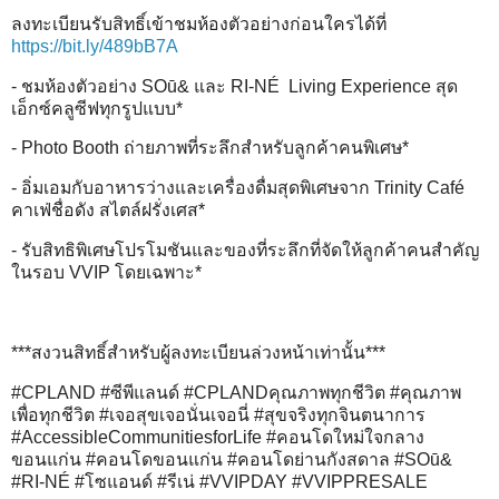
ลงทะเบียนรับสิทธิ์เข้าชมห้องตัวอย่างก่อนใครได้ที่
https://bit.ly/489bB7A
- ชมห้องตัวอย่าง SOū& และ RI-NÉ Living Experience สุด
เอ็กซ์คลูซีฟทุกรูปแบบ*
- Photo Booth ถ่ายภาพที่ระลึกสำหรับลูกค้าคนพิเศษ*
- อิ่มเอมกับอาหารว่างและเครื่องดื่มสุดพิเศษจาก Trinity Café
คาเฟ่ชื่อดัง สไตล์ฝรั่งเศส*
- รับสิทธิพิเศษโปรโมชันและของที่ระลึกที่จัดให้ลูกค้าคนสำคัญ
ในรอบ VVIP โดยเฉพาะ*
***สงวนสิทธิ์สำหรับผู้ลงทะเบียนล่วงหน้าเท่านั้น***
#CPLAND #ซีพีแลนด์ #CPLANDคุณภาพทุกชีวิต #คุณภาพ
เพื่อทุกชีวิต #เจอสุขเจอนั่นเจอนี่ #สุขจริงทุกจินตนาการ
#AccessibleCommunitiesforLife #คอนโดใหม่ใจกลาง
ขอนแก่น #คอนโดขอนแก่น #คอนโดย่านกังสดาล #SOū&
#RI-NÉ #โซแอนด์ #รีเน่ #VVIPDAY #VVIPPRESALE