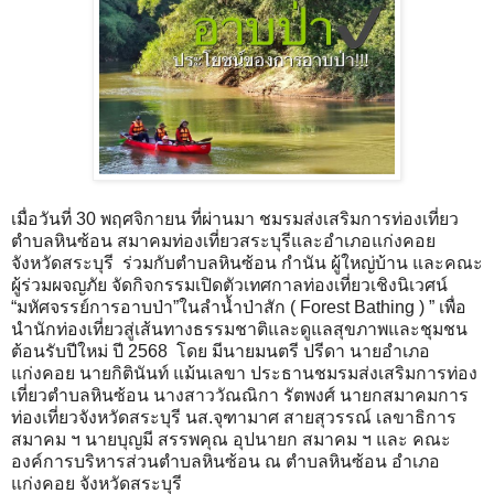
เมื่อวันที่ 30 พฤศจิกายน ที่ผ่านมา ชมรมส่งเสริมการท่องเที่ยว
ตำบลหินซ้อน สมาคมท่องเที่ยวสระบุรีและอำเภอแก่งคอย
จังหวัดสระบุรี ร่วมกับตำบลหินซ้อน กำนัน ผู้ใหญ่บ้าน และคณะ
ผู้ร่วมผจญภัย จัดกิจกรรมเปิดตัวเทศกาลท่องเที่ยวเชิงนิเวศน์
“มหัศจรรย์การอาบป่า”ในลำน้ำป่าสัก ( Forest Bathing ) ” เพื่อ
นำนักท่องเที่ยวสู่เส้นทางธรรมชาติและดูแลสุขภาพและชุมชน
ต้อนรับปีใหม่ ปี 2568 โดย มีนายมนตรี ปรีดา นายอำเภอ
แก่งคอย นายกิตินันท์ แม้นเลขา ประธานชมรมส่งเสริมการท่อง
เที่ยวตำบลหินซ้อน นางสาววัณณิกา รัตพงศ์ นายกสมาคมการ
ท่องเที่ยวจังหวัดสระบุรี นส.จุฑามาศ สายสุวรรณ์ เลขาธิการ
สมาคม ฯ นายบุญมี สรรพคุณ อุปนายก สมาคม ฯ และ คณะ
องค์การบริหารส่วนตำบลหินซ้อน ณ ตำบลหินซ้อน อำเภอ
แก่งคอย จังหวัดสระบุรี