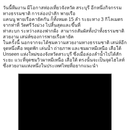
วันนี้ทีมงาน มีโอกาสท่องเที่ยวจังหวัด สระบุรี อีกหนึ่งกิจกรรม
ทางธรรมชาติ การล่องป่าสัก พายเรือ
แคนนู พายเรือคายัคกัน ก็ทั้งหมด 15 ลำ ระยะทาง 3 กิโลเมตร
จากท่าที่ วัดศรีวังม่วง ไปสิ้นสุดและขึ้นที่
ท่าสะบก ระหว่างสองฟากฝั่ง สามารถสัมผัสทั้งป่าทั้งธรรมชาติ
สวยงาม เสน่ห์ของการพายเรือคายัค
ในครั้งนี้ นอกจากจะได้ชมความสวยงามทางธรรมชาติ เสน่ห์อีก
จุดหนึ่งคือ หยุดพัก เล่นน้ำ ถ่ายภาพ และชมผาหมีเหนือ เสือใต้
Unseen แห่งใหม่ของจังหวัดสระบุรี ซึ่งเมื่อล่องลำน้ำไปได้สัก
ระยะ แวะที่จุดชมวิวผาหมีเหนือ เสือใต้ ตรงนั้นจะเป็นจุดไฮไลท์
ซึ่งสวยงามแห่งหนึ่งในประเทศไทยที่อยากแนะนำ