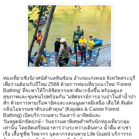
ท่องเที่ยวเชิงนิเวศน์ตำบลหินซ้อน อำเภอแก่งคอย จังหวัดสระบุรี
เพื่อร่วมต้อนรับปีใหม่ 2568 ด้วยการท่องเที่ยวแนวใหม่ ‘Forest
Bathing’ ที่จะพาให้ใกล้ชิดธรรมชาติมากยิ่งขึ้น พร้อมดูแล
สุขภาพและชุมชนไปพร้อมกัน “มหัศจรรย์การอาบป่าในลำน้ำป่า
สัก ด้วยการพายเรือคายัคและแคนนูมผาหมีเหนือ เสือใต้ สัมผัส
กลิ่นไอธรรมชาติรอบตัวคุณ“ (Kayaks & Canoe Forest
Bathing) เปิดบริการเฉพาะวันเสาร์-อาทิตย์และ
วันหยุดนักขัตฤกษ์ ◦ วันธรรมดาพิเศษสำหรับนักท่องเที่ยวกลุ่ม
เท่านั้น โดยจัดเตรียมอาหารว่างระหว่างเดินทาง น้ำดื่ม ค่าเช่า
เรือ เสื้อชูชีพ วิทยากร บุคลากรสอนพาย Life Guard บริการรถ