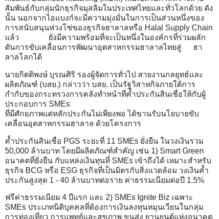
สัมพันธ์กับกลุ่มนักธุรกิจมุสลิมในประเทศไทยและทั่วโลกด้วย ดัง
นั้น นอกจากไอแบงก์จะมีความมุ่งมั่นในการเป็นส่วนหนึ่งของ
การสนับสนุนห่วงโซ่ของธุรกิจฮาลาลหรือ Halal Supply Chain
แล้ว ยังมีความพร้อมที่จะเป็นหนึ่งในองค์กรที่ร่วมผลัก
ดันการขับเคลื่อนการพัฒนาอุตสาหกรรมฮาลาลไทยสู่ ฮา
ลาลโลกได้
นายกิตติพงษ์ บุรณศิริ รองผู้จัดการทั่วไป สายงานกลยุทธ์และ
ผลิตภัณฑ์ (บสย.) กล่าวว่า บสย. เป็นรัฐวิสาหกิจภายใต้การ
กำกับของกระทรวงการคลังทำหน้าที่ค้ำประกันสินเชื่อให้กับผู้
ประกอบการ SMEs
ที่มีศักยภาพแต่หลักประกันไม่เพียงพอ ได้ขานรับนโยบายขับ
เคลื่อนอุตสาหกรรมฮาลาล ด้วยโครงการ
ค้ำประกันสินเชื่อ PGS ระยะที่ 11 SMEs ยั่งยืน ในวงเงินรวม
50,000 ล้านบาท โดยมีผลิตภัณฑ์สำคัญ เช่น 1) Smart Green
อนาคตที่ยั่งยืน กับแหล่งเงินทุนที่ SMEs เข้าถึงได้ เหมาะสำหรับ
ธุรกิจ BCG หรือ ESG ธุรกิจที่เป็นมิตรกับสิ่งแวดล้อม วงเงินค้ำ
ประกันสูงสุด 1 - 40 ล้านบาทต่อราย ค่าธรรมเนียมต่อปี 1.5%
ฟรีค่าธรรมเนียม 4 ปีแรก และ 2) SMEs Ignite Biz เฉพาะ
SMEs ประเภทนิติบุคคลที่ต้องการเงินลงทุนหมุนเวียนในกลุ่ม
การท่องเที่ยว การแพทย์และสุขภาพ ขนส่ง ยานยนต์แห่งอนาคต