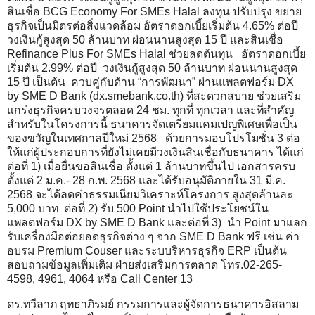
สินเชื่อ BCG Economy For SMEs Halal ลงทุน ปรับปรุง ขยาย
ธุรกิจเป็นมิตรต่อสิ่งแวดล้อม อัตราดอกเบี้ยเริ่มต้น 4.65% ต่อปี
วงเงินกู้สูงสุด 50 ล้านบาท ผ่อนนานสูงสุด 15 ปี และสินเชื่อ
Refinance Plus For SMEs Halal ช่วยลดต้นทุน อัตราดอกเบี้ย
เริ่มต้น 2.99% ต่อปี วงเงินกู้สูงสุด 50 ล้านบาท ผ่อนนานสูงสุด
15 ปี เป็นต้น ควบคู่กับด้าน “การพัฒนา” ผ่านแพลตฟอร์ม DX
by SME D Bank (dx.smebank.co.th) ที่สะดวกสบาย ช่วยเสริม
แกร่งธุรกิจครบวงจรตลอด 24 ชม. ทุกที่ ทุกเวลา และที่สำคัญ
สำหรับในโครงการนี้ ธนาคารจัดเตรียมแคมเปญพิเศษเพื่อเป็น
ของขวัญในเทศกาลปีใหม่ 2568 ด้วยการมอบโปรโมชั่น 3 ต่อ
ให้แก่ผู้ประกอบการที่ยังไม่เคยมีวงเงินสินเชื่อกับธนาคาร ได้แก่
ต่อที่ 1) เมื่อยื่นขอสินเชื่อ ตั้งแต่ 1 ล้านบาทขึ้นไป เอกสารครบ
ตั้งแต่ 2 ม.ค.- 28 ก.พ. 2568 และได้รับอนุมัติภายใน 31 มี.ค.
2568 จะได้ลดค่าธรรมเนียมวิเคราะห์โครงการ สูงสุดล้านละ
5,000 บาท ต่อที่ 2) รับ 500 Point นำไปใช้ประโยชน์ใน
แพลตฟอร์ม DX by SME D Bank และต่อที่ 3) นำ Point มาแลก
รับเครื่องมือต่อยอดธุรกิจต่าง ๆ จาก SME D Bank ฟรี เช่น ค่า
อบรม Premium Couser และระบบริหารธุรกิจ ERP เป็นต้น
สอบถามข้อมูลเพิ่มเติม ฝ่ายส่งเสริมการตลาด โทร.02-265-
4598, 4961, 4064 หรือ Call Center 13
ดร.ทวีลาภ ฤทธาภิรมย์ กรรมการและผู้จัดการธนาคารอิสลาม