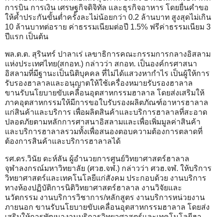
การบิน การเงิน เศรษฐกิจดิจิทัล และธุรกิจอาหาร โดยยื่นคำขอ
ให้ค้ำประกันขั้นต่ำครั้งละไม่น้อยกว่า 0.2 ล้านบาท สูงสุดไม่เกิน
10 ล้านบาทต่อราย ค่าธรรมเนียมต่อปี 1.5% ฟรีค่าธรรมเนียม 3
ปีแรก เป็นต้น
พล.ต.ต. สุรินทร์ ปาลาเร่ เลขาธิการคณะกรรมการกลางอิสลาม
แห่งประเทศไทย(สกอท.) กล่าวว่า สกอท. เป็นองค์กรศาสนา
อิสลามที่มีฐานะเป็นนิติบุคคล ที่ไม่ได้แสวงหากำไร เป็นผู้ให้การ
รับรองฮาลาลและอนุญาตให้ใช้เครื่องหมายรับรองฮาลาล
ขานรับนโยบายขับเคลื่อนอุตสาหกรรมฮาลาล โดยส่งเสริมให้
ภาคอุตสาหกรรมให้มีการขอใบรับรองผลิตภัณฑ์อาหารฮาลาล
แก่สินค้าและบริการ เพื่อผลิตสินค้าและบริการฮาลาลที่สะอาด
ปลอดภัยตามหลักการศาสนาอิสลามและเพื่อเพิ่มมูลค่าสินค้า
และบริการฮาลาลรวมทั้งเพื่อสนองตอบความต้องการตลาดที่
ต้องการสินค้าและบริการฮาลาลได้
รศ.ดร.วินัย ดะห์ลัน ผู้อำนวยการศูนย์วิทยาศาสตร์ฮาลาล
จุฬาลงกรณ์มหาวิทยาลัย (ศวฮ.จฬ.) กล่าวว่า ศวฮ.จฬ. ให้บริการ
วิทยาศาสตร์และเทคโนโลยีแก่สังคม ประกอบด้วย งานบริการ
ทางห้องปฏิบัติการนิติวิทยาศาสตร์ฮาลาล งานวิจัยและ
นวัตกรรม งานบริการวิชาการ/หลักสูตร งานบริการหน่วยงาน
ภายนอก ขานรับนโยบายขับเคลื่อนอุตสาหกรรมฮาลาล โดยส่ง
เสริมให้การพัฒนางานบริการวิทยาศาสตร์และเทคโนโลยีฮา