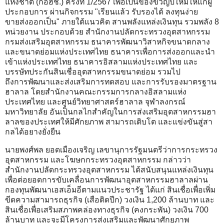
แห่งชาติ (กอฮช.) ครั้งที่ 1/2567 เพื่อเป็นของขวัญปีใหม่ให้แก่ผู้
ประกอบการ ผ่านกิจกรรม "เรียนแล้ว รับรองได้ ลงทุนง่าย
ขายส่งออกเป็น" ภายใต้แนวคิด สานพลังแหล่งเงินทุน รวมพลัง 8
หน่วยงาน ประกอบด้วย สำนักงานปลัดกระทรวงอุตสาหกรรม
กรมส่งเสริมอุตสาหกรรม ธนาคารพัฒนาวิสาหกิจขนาดกลาง
และขนาดย่อมแห่งประเทศไทย ธนาคารเพื่อการส่งออกและนำ
เข้าแห่งประเทศไทย ธนาคารอิสลามแห่งประเทศไทย และ
บรรษัทประกันสินเชื่ออุตสาหกรรมขนาดย่อม รวมไป
ถึงการพัฒนาและส่งเสริมการทดสอบ และการรับรองมาตรฐาน
ฮาลาล โดยสำนักงานคณะกรรมการกลางอิสลามแห่ง
ประเทศไทย และศูนย์วิทยาศาสตร์ฮาลาล จุฬาลงกรณ์
มหาวิทยาลัย อันเป็นกลไกสำคัญในการส่งเสริมอุตสาหกรรมฮา
ลาลของประเทศให้มีศักยภาพ สามารถเติบโต และแข่งขันสู่สา
กลได้อยางยั่งยืน
นายพงศ์พล ยอดเมืองเจริญ เลขานุการรัฐมนตรีว่าการกระทรวง
อุตสาหกรรม และโฆษกกระทรวงอุตสาหกรรม กล่าวว่า
สำนักงานปลัดกระทรวงอุตสาหกรรม ได้สนับสนุนแหล่งเงินทุน
เพื่อต่อยอดการขับเคลื่อนการพัฒนาอุตสาหกรรมฮาลาลผ่าน
กองทุนพัฒนาเอสเอ็มอีตามแนวประชารัฐ ได้แก่ สินเชื่อเพื่อเพิ่ม
ขีดความสามารถธุรกิจ (เสือติดปีก) วงเงิน 1,200 ล้านบาท และ
สินเชื่อเพื่อเสริมสภาพคล่องทางธุรกิจ (คงกระพัน) วงเงิน 700
ล้านบาท และจะมีโครงการส่งเสริมและพัฒนาศักยภาพ