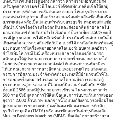
แห่งประเทศไทย (ไอแบงก์) กล่าวว่า ความร่วมมือกับกรมส่ง
เสริมอุตสาหกรรมครั้งนี้ ไอแบงก์ได้จัดแพ็กเกจสินเชื่อให้แก่ผู้
ประกอบการที่ต้องการเริ่มต้นและต่อยอดให้แก่ธุรกิจฮาลาล
ตลอดห่วงโซ่อุปทาน เพื่อสร้างความพร้อมผ่านสินเชื่อเพื่อเสริม
สภาพคล่อง หรือเป็นเงินทุนสำหรับขยายธุรกิจ ตลอดจนสินเชื่อ
เพื่อนำเข้าเครื่องจักรหรือวัตถุดิบ และส่งออกสินค้าฮาลาลไป
นานาประเทศ ด้วยอัตรากำไรเริ่มต้น 2 ปีแรกเพียง 3.50% ต่อปี
กรณีผู้ประกอบการไม่มีหลักทรัพย์ค้ำประกันหรือหลักประกันไม่
เพียงพอก็สามารถขอสินเชื่อกับไอแบงก์ได้ กรณีผลิตภัณฑ์ของผู้
ประกอบการมีเครื่องหมายฮาลาลไอแบงก์มอบส่วนลดอัตรา
กำไรเพิ่มให้ กรณีไม่มีเครื่องหมายฮาลาลไอแบงก์สามารถ
สนับสนุนให้ผู้ประกอบการสามารถขอเครื่องหมายฮาลาลได้
โดยการอำนวยความสะดวกส่งต่อให้แก่หน่วยงานพันธมิตร
ได้แก่คณะกรรมการกลางอิสลามแห่งประเทศไทย และคณะ
กรรมการอิสลามประจำจังหวัดทั่วประเทศที่มีอำนาจหน้าที่ใน
การออกเครื่องหมายรับรองฮาลาลได้ รวมถึงการต่อยอดผู้
ประกอบการสู่การส่งออกที่ไอแบงก์มีความร่วมมือกับ EXIM
ตั้งแต่ปี 2566 และมีผู้ประกอบการเข้าร่วมโครงการมากกว่า
500 ราย ซึ่งมีมูลค่าการให้สินเชื่อและการรับประกันการส่งออก
สูงกว่า 2,000 ล้านบาท นอกจากนี้ไอแบงก์ยังสามารถเชื่อมโยง
ผู้ประกอบการฮาลาลเข้าร่วมเป็นสมาชิกสมาคมการค้านัก
ธุรกิจไทยมุสลิม (TMTA) หรือ สมาชิกสถาบันนักธุรกิจมุสลิม
Muslim Business Matching (MBM) เพื่อเปิดโอกาสสร้างสาย