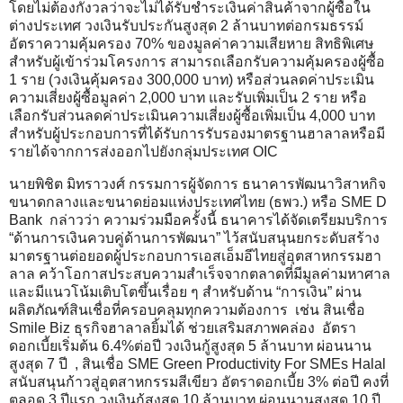
โดยไม่ต้องกังวลว่าจะไม่ได้รับชำระเงินค่าสินค้าจากผู้ซื้อใน
ต่างประเทศ วงเงินรับประกันสูงสุด 2 ล้านบาทต่อกรมธรรม์
อัตราความคุ้มครอง 70% ของมูลค่าความเสียหาย สิทธิพิเศษ
สำหรับผู้เข้าร่วมโครงการ สามารถเลือกรับความคุ้มครองผู้ซื้อ
1 ราย (วงเงินคุ้มครอง 300,000 บาท) หรือส่วนลดค่าประเมิน
ความเสี่ยงผู้ซื้อมูลค่า 2,000 บาท และรับเพิ่มเป็น 2 ราย หรือ
เลือกรับส่วนลดค่าประเมินความเสี่ยงผู้ซื้อเพิ่มเป็น 4,000 บาท
สำหรับผู้ประกอบการที่ได้รับการรับรองมาตรฐานฮาลาลหรือมี
รายได้จากการส่งออกไปยังกลุ่มประเทศ OIC
นายพิชิต มิทราวงศ์ กรรมการผู้จัดการ ธนาคารพัฒนาวิสาหกิจ
ขนาดกลางและขนาดย่อมแห่งประเทศไทย (ธพว.) หรือ SME D
Bank กล่าวว่า ความร่วมมือครั้งนี้ ธนาคารได้จัดเตรียมบริการ
“ด้านการเงินควบคู่ด้านการพัฒนา” ไว้สนับสนุนยกระดับสร้าง
มาตรฐานต่อยอดผู้ประกอบการเอสเอ็มอีไทยสู่อุตสาหกรรมฮา
ลาล คว้าโอกาสประสบความสำเร็จจากตลาดที่มีมูลค่ามหาศาล
และมีแนวโน้มเติบโตขึ้นเรื่อย ๆ สำหรับด้าน “การเงิน” ผ่าน
ผลิตภัณฑ์สินเชื่อที่ครอบคลุมทุกความต้องการ เช่น สินเชื่อ
Smile Biz ธุรกิจฮาลาลยิ้มได้ ช่วยเสริมสภาพคล่อง อัตรา
ดอกเบี้ยเริ่มต้น 6.4%ต่อปี วงเงินกู้สูงสุด 5 ล้านบาท ผ่อนนาน
สูงสุด 7 ปี , สินเชื่อ SME Green Productivity For SMEs Halal
สนับสนุนก้าวสู่อุตสาหกรรมสีเขียว อัตราดอกเบี้ย 3% ต่อปี คงที่
ตลอด 3 ปีแรก วงเงินกู้สูงสุด 10 ล้านบาท ผ่อนนานสูงสุด 10 ปี ,