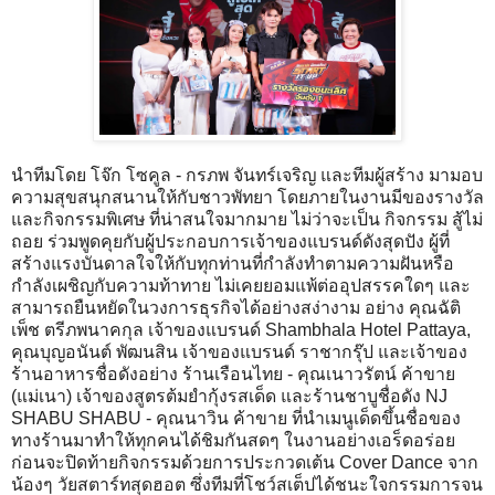
นำทีมโดย โจ๊ก โซคูล - กรภพ จันทร์เจริญ และทีมผู้สร้าง มามอบ
ความสุขสนุกสนานให้กับชาวพัทยา โดยภายในงานมีของรางวัล
และกิจกรรมพิเศษ ที่น่าสนใจมากมาย ไม่ว่าจะเป็น กิจกรรม สู้ไม่
ถอย ร่วมพูดคุยกับผู้ประกอบการเจ้าของแบรนด์ดังสุดปัง ผู้ที่
สร้างแรงบันดาลใจให้กับทุกท่านที่กำลังทำตามความฝันหรือ
กำลังเผชิญกับความท้าทาย ไม่เคยยอมแพ้ต่ออุปสรรคใดๆ และ
สามารถยืนหยัดในวงการธุรกิจได้อย่างสง่างาม อย่าง คุณฉัติ
เพ็ช ตรีภพนาคกุล เจ้าของแบรนด์ Shambhala Hotel Pattaya,
คุณบุญอนันต์ พัฒนสิน เจ้าของแบรนด์ ราชากรุ๊ป และเจ้าของ
ร้านอาหารชื่อดังอย่าง ร้านเรือนไทย - คุณเนาวรัตน์ ค้าขาย
(แม่เนา) เจ้าของสูตรต้มยำกุ้งรสเด็ด และร้านชาบูชื่อดัง NJ
SHABU SHABU - คุณนาวิน ค้าขาย ที่นำเมนูเด็ดขึ้นชื่อของ
ทางร้านมาทำให้ทุกคนได้ชิมกันสดๆ ในงานอย่างเอร็ดอร่อย
ก่อนจะปิดท้ายกิจกรรมด้วยการประกวดเต้น Cover Dance จาก
น้องๆ วัยสตาร์ทสุดฮอต ซึ่งทีมที่โชว์สเต็ปได้ชนะใจกรรมการจน