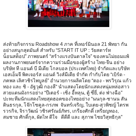
ส่งท้ายกิจกรรม Roadshow 4 ภาค ที่เทอร์มินอล 21 พัทยา กัน
อย่างสนุกสุดมันส์ สำหรับ “START IT UP : วัยสตาร์ท
น็อนสต็อป” ภาพยนตร์ “สร้างแรงบันดาลใจ” ของคนไม่ยอมแพ้
ผลงานภาพยนตร์จากความร่วมมือของผู้สร้าง ไทย-จีน อย่าง
บริษัท ที แอนด์ บี มีเดีย โกลบอล (ประเทศไทย) จำกัดและบริษัท
เอสเอ็มจี พิคเจอร์ส แอนด์ วิงส์มีเดีย จำกัด กำกับโดย “เบิร์ด -
ภคพล เลิศวชิรไพบูลย์” อำนวยการผลิตโดย “ตอง - พรวิรุณ แก้ว
ทอง และ ชิ - อัฐวุฒิ กองลี“ นำแสดงโดยนักแสดงหนุ่มหล่อสาว
สวยแดนมังกรอย่าง “ปีเตอร์ - เซิ่ง อี้หลุน, ตู้ ซี่ยี่, ต่ง ฟ่างฉือ”
ปะทะทีมนักแสดงไทยสุดฮอตของไทยอย่าง “นนกุล-ชานน สัน
ตินธรกุล, โจ๊กโซคูล-กรภพ จันทร์เจริญ, ใบเตย-สุวพิชญ์ ไตรพ
รวรกิจ, จิราวัฒน์ วชิรศรัณย์ภัทร, เกรียงศักดิ์ เหรียญทอง,
สมชาย ศักดิ์กุล, ผัดไท ดีใจ ดีดีดี และ สุภาพ ไชยวิสุทธิกุล”