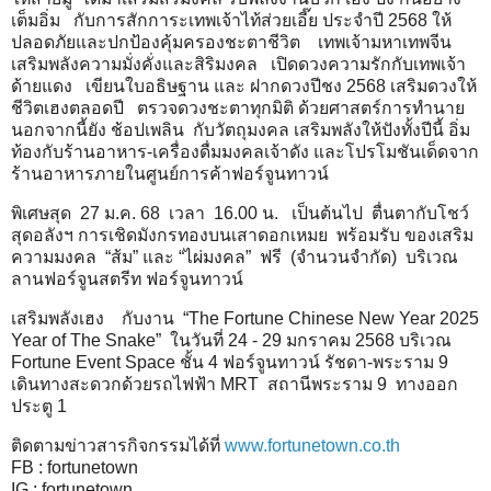
เต็มอิ่ม กับการสักการะเทพเจ้าไท้ส่วยเอี๊ย ประจำปี 2568 ให้
ปลอดภัยและปกป้องคุ้มครองชะตาชีวิต เทพเจ้ามหาเทพจีน
เสริมพลังความมั่งคั่งและสิริมงคล เปิดดวงความรักกับเทพเจ้า
ด้ายแดง เขียนใบอธิษฐาน และ ฝากดวงปีชง 2568 เสริมดวงให้
ชีวิตเฮงตลอดปี ตรวจดวงชะตาทุกมิติ ด้วยศาสตร์การทำนาย
นอกจากนี้ยัง ช้อปเพลิน กับวัตถุมงคล เสริมพลังให้ปังทั้งปีนี้ อิ่ม
ท้องกับร้านอาหาร-เครื่องดื่มมงคลเจ้าดัง และโปรโมชันเด็ดจาก
ร้านอาหารภายในศูนย์การค้าฟอร์จูนทาวน์
พิเศษสุด 27 ม.ค. 68 เวลา 16.00 น. เป็นต้นไป ตื่นตากับโชว์
สุดอลังฯ การเชิดมังกรทองบนเสาดอกเหมย พร้อมรับ ของเสริม
ความมงคล “ส้ม” และ “ไผ่มงคล” ฟรี (จำนวนจำกัด) บริเวณ
ลานฟอร์จูนสตรีท ฟอร์จูนทาวน์
เสริมพลังเฮง กับงาน “The Fortune Chinese New Year 2025
Year of The Snake” ในวันที่ 24 - 29 มกราคม 2568 บริเวณ
Fortune Event Space ชั้น 4 ฟอร์จูนทาวน์ รัชดา-พระราม 9
เดินทางสะดวกด้วยรถไฟฟ้า MRT สถานีพระราม 9 ทางออก
ประตู 1
ติดตามข่าวสารกิจกรรมได้ที่
www.fortunetown.co.th
FB : fortunetown
IG : fortunetown