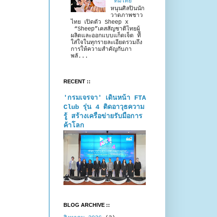
“ทีมไทย”
หนุนศิลปินนัก
วาดภาพชาว
ไทย เปิดตัว Sheep x
“Sheep”เคสสัญชาติไทยผู้
ผลิตและออกแบบแก็ดเจ็ต ที่
ใส่ใจในทุกรายละเอียดรวมถึง
การให้ความสำคัญกับภา
พลั...
RECENT ::
'กรมเจรจา' เดินหน้า FTA
Club รุ่น 4 ติดอาวุธความ
รู้ สร้างเครือข่ายรับมือการ
ค้าโลก
BLOG ARCHIVE ::