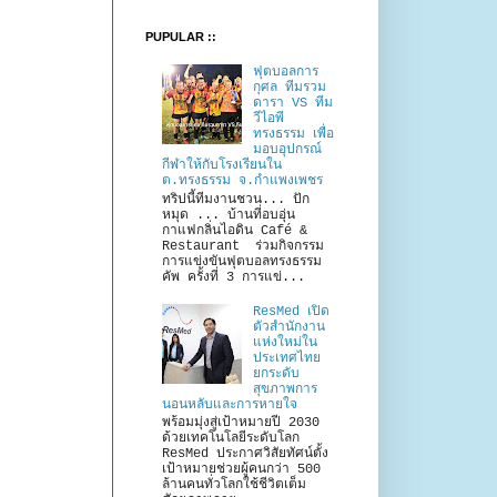
PUPULAR ::
ฟุตบอลการ
กุศล ทีมรวม
ดารา VS ทีม
วีไอพี
ทรงธรรม เพื่อ
มอบอุปกรณ์
กีฬาให้กับโรงเรียนใน
ต.ทรงธรรม จ.กำแพงเพชร
ทริปนี้ทีมงานชวน... ปัก
หมุด ... บ้านที่อบอุ่น
กาแฟกลิ่นไอดิน Café &
Restaurant ร่วมกิจกรรม
การแข่งขันฟุตบอลทรงธรรม
คัพ ครั้งที่ 3 การแข่...
ResMed เปิด
ตัวสำนักงาน
แห่งใหม่ใน
ประเทศไทย
ยกระดับ
สุขภาพการ
นอนหลับและการหายใจ
พร้อมมุ่งสู่เป้าหมายปี 2030
ด้วยเทคโนโลยีระดับโลก
ResMed ประกาศวิสัยทัศน์ตั้ง
เป้าหมายช่วยผู้คนกว่า 500
ล้านคนทั่วโลกใช้ชีวิตเต็ม