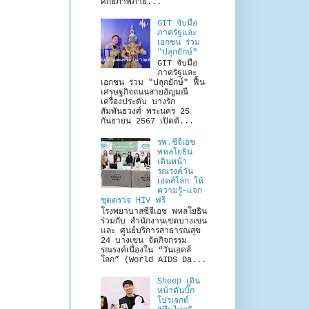
ศักยภาพภาย...
GIT จับมือ
ภาครัฐและ
เอกชน ร่วม
"ปลุกยักษ์"
GIT จับมือ
ภาครัฐและ
เอกชน ร่วม "ปลุกยักษ์" ฟื้น
เศรษฐกิจถนนสายอัญมณี
เครื่องประดับ บางรัก
สัมพันธวงศ์ พระนคร 25
กันยายน 2567 เปิดตั...
รพ.ซีจีเอช
พหลโยธิน
เดินหน้า
รณรงค์วัน
เอดส์โลก ให้
ความรู้–แจก
ชุดตรวจ HIV ฟรี
โรงพยาบาลซีจีเอช พหลโยธิน
ร่วมกับ สำนักงานเขตบางเขน
และ ศูนย์บริการสาธารณสุข
24 บางเขน จัดกิจกรรม
รณรงค์เนื่องใน “วันเอดส์
โลก” (World AIDS Da...
Sheep เดิน
หน้าดันบิ๊ก
โปรเจกต์