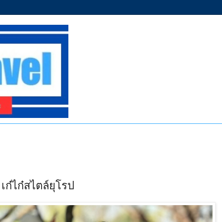
ก๋ไก๋สไตล์ยุโรป