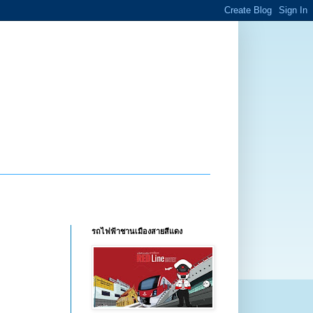
รถไฟฟ้าชานเมืองสายสีแดง