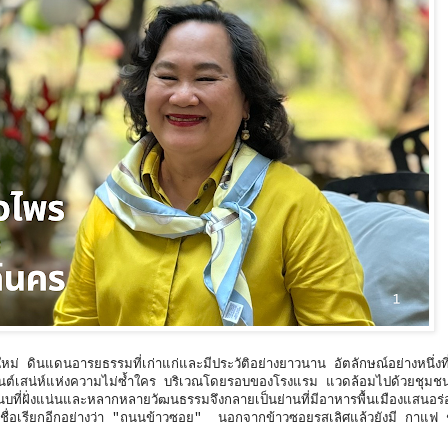
ใหม่ ดินแดนอารยธรรมที่เก่าแก่และมีประวัติอย่างยาวนาน อัตลักษณ์อย่างหนึ่งท
มนต์เสน่ห์แห่งความไม่ซ้ำใคร บริเวณโดยรอบของโรงแรม แวดล้อมไปด้วยชุมชนที
ยขนบที่ฝั่งแน่นและหลากหลายวัฒนธรรมจึงกลายเป็นย่านที่มีอาหารพื้นเมืองแสนอ
ที่มีชื่อเรียกอีกอย่างว่า "ถนนข้าวซอย" นอกจากข้าวซอยรสเลิศแล้วยังมี กาแฟ 