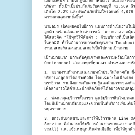
เงินกองทุนฯ ตามที่กฎหมายกำหนดไว้ อันแสดงให้เห็นถึง
บริษัทฯ ตั้งเป้าเบี้ยประกันภัยรับตรงอยู่ที่ 42,5
เติบโต 3.3% และประกันภัยที่ไม่ใช่รถยนต์ 4,978 ล
ความสมดุลมากยิ่งขึ้น”
นายอมร เปิดเผยต่อไปอีกว่า แผนการดำเนินงานในปี
ลูกค้า พร้อมส่งมอบประสบการณ์ “มากกว่าความคุ้มครอ
ใต้แนวคิด “ใช้ทุกวิให้คุ้มค่า : ด้วยบริการที่เป็
ในทุกมิติ ทั้งในด้านการยกระดับคุณภาพ Touchpo
งานมอเตอร์และนอนมอเตอร์เป็นไปตามเป้าหมาย
เป้าหมายแรก ยกระดับคุณภาพและความพร้อมในการให
Omnichannel สะดวกทุกที่ทุกเวลา ผ่านช่องทางบร
1. ขยายงานตัวแทนและนายหน้าประกันวินาศภัย ซึ่งถ
บริการแก่ลูกค้าได้อย่างทั่วถึง โดยเฉพาะในเมือง
นราธิวาส รวมถึงยกระดับความรู้และศักยภาพของตัวแ
เพื่อสามารถให้คำแนะนำผลิตภัณฑ์ได้อย่างครอบคลุ
2. พัฒนาจุดบริการทั้งสาขา ศูนย์บริการสินไหมท
โดยมีเป้าหมายปรับปรุงและขยายพื้นที่บริการเพิ่มเติม
หยุดราชการ
3. ยกระดับงานขายและการให้บริการผ่าน Line OA ท
Service ที่สามารถให้บริการด้านงานขายและงานบร
VCall) และแจ้งเหตุฉุกเฉินผ่านมือถือ เพื่อให้ลูกค