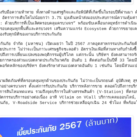
ับมือความท้าทาย ทั้งทางด้านเศรฐกิจและภัยพิบัติที่เกิดขึ้นในรอบปีที่ผ่านมา ด้
อัตราการเติบโตไม่น้อยกว่า 3.7% มุ่งเดินหน้าส่งมอบประสบการณ์ความคุ้มค่า
่า : ด้วยบริการที่เป็นเลิศครอบคลุมครบวงจร” พร้อมขับเคลื่อนกลยุทธ์การดำเนิ
บคลุมทุกพื้นที่และครบวงจร เสริมความแกร่ง Ecosystem ด้วยการขยายเคร
งรับทุกมิติของงานบริการประกันภัย
ระกันภัย จำกัด (มหาชน) เปิดเผยว่า ในปี 2567 ภาคอุตสาหกรรมประกันภัยต
ะการ ไม่ว่าจะเป็นภาวะเศรษฐกิจชะลอตัว อัตราเงินเฟ้อที่สวนทางกับกำลังซื้อ
มไปถึงการเปลี่ยนแปลงของพฤติกรรมผู้บริโภค แต่กระนั้น บริษัทฯ ยังคงสามารถ
วยการครองส่วนแบ่งตลาดประกันวินาศภัย อันดับ 1 ติดต่อกันเป็นปีที่ 33 โดยมี
นพอร์ตหลักของบริษัทฯ ยังคงรักษาส่วนแบ่งตลาดอันดับ 1 เช่นกัน โดยมีส่วนแบ่ง
นาผลิตภัณฑ์ที่ครอบคลุมทุกด้านของประกันภัย ไม่ว่าจะเป็นรถยนต์ อุบัติเหตุ สุข
าอย่างครบวงจร ตั้งแต่การรับประกันภัย บริการหลังการขาย ตลอดไปถึงการบริ
ิการสินไหมทดแทน รวมถึงจุดบริการในห้างสรรพสินค้า (V-Station) ที่ครอบ
นวัตกรรมบริการอย่างต่อเนื่อง อาทิ VClaim on VCall บริการเคลมออนไลน์
ัย, V-Roadside Service บริการช่วยเหลือฉุกเฉิน 24 ชั่วโมง ที่พร้อมให