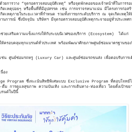
้วยการวาง “จุดรอตรวจสอบอุบัติเหตุ” หรือจุดพักคอยของเจ้าหน้าที่ในการรอเ
ที่เกิดเหตุบ่อยๆ หรือพื้นที่ที่มีอุปสรรค เช่น การจราจรหนาแน่น มีโครงการก่อส
จุดเกิดเหตุภายในระยะเวลาที่กำหนด รวมทั้งการยกระดับบริการ ณ จุดเกิดเหตุให
กสถานการณ์ ซึ่งปัจจุบัน บริษัทฯ มีจุดรอตรวจสอบอุบัติเหตุกระจายอยู่ทั่วประเทศ
พื่อช่วยเสริมความแข็งแกร่งให้กับระบบนิเวศของบริการ (Ecosystem) ได้แก่
้ครอบคลุมทุกแบรนด์ทั่วประเทศ พร้อมพัฒนาศักยภาพศูนย์ซ่อมมาตรฐานของวิ
)
เช่น ศูนย์ซ่อมรถหรู (Luxury Car) และศูนย์ซ่อมรถขนส่ง เพื่อตอบรับการเ
เนื่อง
 Program ซึ่งจะเน้นสิทธิพิเศษแบบ Exclusive Program ที่ตอบโจทย์ไล
น-ดื่ม การดูแลสุขภาพ ความบันเทิง และการเดินทาง-ท่องเที่ยว โดยตั้งเป้าขย
ด์ในปีนี้