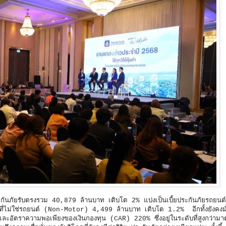
ะกันภัยรับตรงรวม 40,879 ล้านบาท เติบโต 2% แบ่งเป็นเบี้ยประกันภัยรถยน
ี่ไม่ใช่รถยนต์ (Non-Motor) 4,499 ล้านบาท เติบโต 1.2% อีกทั้งยังคงมั
ท และอัตราความพอเพียงของเงินกองทุน (CAR) 220% ซึ่งอยู่ในระดับที่สูงกว่า