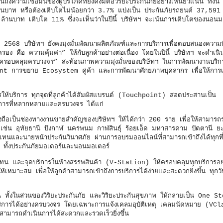
ความเชื่อมั่นของผู้บริโภคที่ยังคงมีต่อวิริยะประกันภัยอย่างเหนียวแน่น ทั้งนี
69 ล้านบาท หรือต้องเติบโตไม่น้อยกว่า 3.7% แบ่งเป็น ประกันภัยรถยนต์ 37,59
้านบาท เติบโต 11% ซึ่งจะเห็นว่าในปีนี้ บริษัทฯ จะเน้นการเติบโตของนอนมอ
 2568 บริษัทฯ ยังคงมุ่งมั่นพัฒนาผลิตภัณฑ์และการบริการเพื่อตอบสนองควา
ง คือ ความคุ้มค่า” ให้กับลูกค้าอย่างต่อเนื่อง โดยในปีนี้ บริษัทฯ จะดำเนิ
นเลิศครอบคลุมครบวงจร” สะท้อนภาพความมุ่งมั่นของบริษัทฯ ในการพัฒนางานบริกา
int การขยาย Ecosystem คู่ค้า และการพัฒนาศักยภาพบุคลากร เพื่อให้การ
้บริการ ทุกจุดที่ลูกค้าได้สัมผัสแบรนด์ (Touchpoint) สอดประสานเป็น
ิการที่หลากหลายและครบวงจร ได้แก่
ือเป็นช่องทางงานขายสำคัญของบริษัทฯ ให้ได้กว่า 200 ราย เพื่อให้สามารถร
รอง เช่น อุทัยธานี บึงกาฬ นครพนม กาฬสินธุ์ ร้อยเอ็ด มหาสารคาม ปัตตานี 
ทนและนายหน้าประกันวินาศภัย ผ่านการอบรมออนไลน์ที่สามารถเข้าถึงได้ทุกที่
ม ทั้งประกันภัยมอเตอร์และนอนมอเตอร์
ดแทน และจุดบริการในห้างสรรพสินค้า (V-Station) ให้ครอบคลุมทุกบริการอ
ให้เหมาะสม เพื่อให้ลูกค้าสามารถเข้าถึงการบริการได้ง่ายและสะดวกยิ่งขึ้น ทุกวั
ั้งในส่วนของวิริยะประกันภัย และวิริยะประกันสุขภาพ ให้กลายเป็น One S
ิการได้อย่างครบวงจร โดยเฉพาะการแจ้งเคลมอุบัติเหตุ เคลมนัดหมาย (VC
้าสามารถดำเนินการได้สะดวกและรวดเร็วยิ่งขึ้น