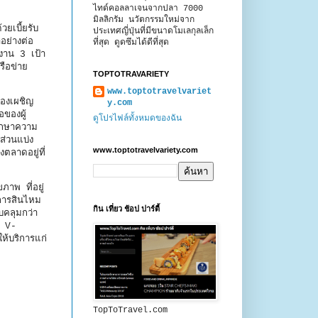
ไทด์คอลลาเจนจากปลา 7000
มิลลิกรัม นวัตกรรมใหม่จาก
วยเบี้ยรับ
ประเทศญี่ปุ่นที่มีขนาดโมเลกุลเล็ก
อย่างต่อ
ที่สุด ดูดซึมได้ดีที่สุด
นงาน 3 เป้า
ือข่าย
TOPTOTRAVARIETY
www.toptotravelvariet
้องเผชิญ
y.com
ของผู้
ดูโปรไฟล์ทั้งหมดของฉัน
รักษาความ
ส่วนแบ่ง
www.toptotravelvariety.com
ตลาดอยู่ที่
ภาพ ที่อยู่
การสินไหม
กิน เที่ยว ช้อป ปาร์ตี้
คลุมกว่า
, V-
้บริการแก่
TopToTravel.com