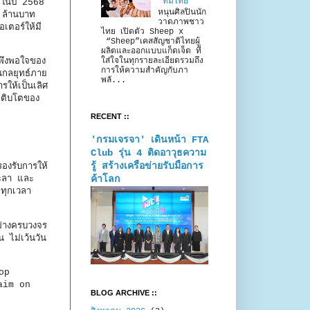
“ทีมไทย”
้ ในปี 2568
หนุนศิลปินนัก
1 ล้านบาท
วาดภาพชาว
เตอร์ให้มี
ไทย เปิดตัว Sheep x
“Sheep”เคสสัญชาติไทยผู้
ผลิตและออกแบบแก็ดเจ็ต ที่
มพึงพอใจของ
ใส่ใจในทุกรายละเอียดรวมถึง
การให้ความสำคัญกับภา
นกลยุทธ์ภาย
พลั...
รให้เป็นเลิศ
เติบโตของ
RECENT ::
'กรมเจรจา' เดินหน้า FTA
Club รุ่น 4 ติดอาวุธความ
รู้ สร้างเครือข่ายรับมือการ
องรับการให้
ค้าโลก
ยะลา และ
ทุกเวลา
ย่างครบวงจร
น ไม่เว้นวัน
top
laim on
BLOG ARCHIVE ::