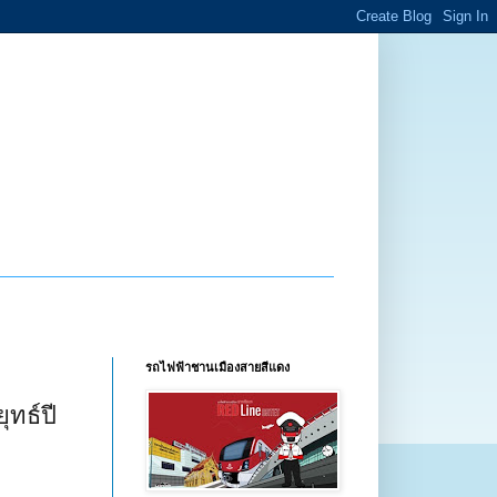
รถไฟฟ้าชานเมืองสายสีแดง
ุทธ์ปี