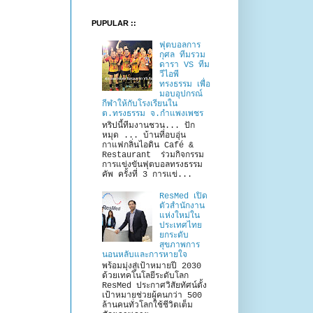
PUPULAR ::
ฟุตบอลการ
กุศล ทีมรวม
ดารา VS ทีม
วีไอพี
ทรงธรรม เพื่อ
มอบอุปกรณ์
กีฬาให้กับโรงเรียนใน
ต.ทรงธรรม จ.กำแพงเพชร
ทริปนี้ทีมงานชวน... ปัก
หมุด ... บ้านที่อบอุ่น
กาแฟกลิ่นไอดิน Café &
Restaurant ร่วมกิจกรรม
การแข่งขันฟุตบอลทรงธรรม
คัพ ครั้งที่ 3 การแข่...
ResMed เปิด
ตัวสำนักงาน
แห่งใหม่ใน
ประเทศไทย
ยกระดับ
สุขภาพการ
นอนหลับและการหายใจ
พร้อมมุ่งสู่เป้าหมายปี 2030
ด้วยเทคโนโลยีระดับโลก
ResMed ประกาศวิสัยทัศน์ตั้ง
เป้าหมายช่วยผู้คนกว่า 500
ล้านคนทั่วโลกใช้ชีวิตเต็ม