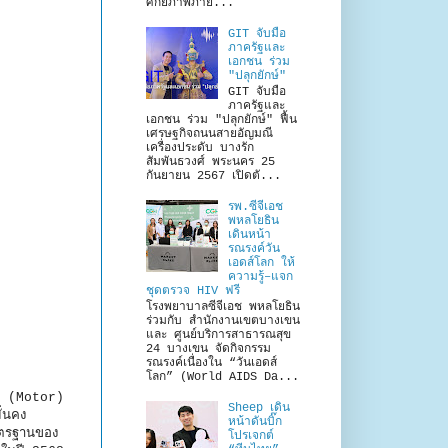
ศักยภาพภาย...
GIT จับมือ
ภาครัฐและ
เอกชน ร่วม
"ปลุกยักษ์"
GIT จับมือ
ภาครัฐและ
เอกชน ร่วม "ปลุกยักษ์" ฟื้น
เศรษฐกิจถนนสายอัญมณี
เครื่องประดับ บางรัก
สัมพันธวงศ์ พระนคร 25
กันยายน 2567 เปิดตั...
รพ.ซีจีเอช
พหลโยธิน
เดินหน้า
รณรงค์วัน
เอดส์โลก ให้
ความรู้–แจก
ชุดตรวจ HIV ฟรี
โรงพยาบาลซีจีเอช พหลโยธิน
ร่วมกับ สำนักงานเขตบางเขน
และ ศูนย์บริการสาธารณสุข
24 บางเขน จัดกิจกรรม
รณรงค์เนื่องใน “วันเอดส์
โลก” (World AIDS Da...
ต์ (Motor)
Sheep เดิน
่นคง
หน้าดันบิ๊ก
มาตรฐานของ
โปรเจกต์