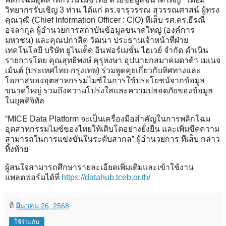
วิทยากรรับเชิญ 3 ท่าน ได้แก่ ดร.จารุวรรณ สุวรรณศาสน์ ผู้ทรง
คุณวุฒิ (Chief Information Officer : CIO) ทีเส็บ รศ.ดร.ธีรณี
อจลากุล ผู้อำนวยการสถาบันข้อมูลขนาดใหญ่ (องค์การ
มหาชน) และคุณปกาสิต วัฒนา ประธานเจ้าหน้าที่ฝ่าย
เทคโนโลยี บริษัท ยูไนเต็ด อินฟอร์เมชั่น ไฮเวย์ จำกัด ดำเนิน
รายการโดย คุณสุทธิพงษ์ คุรุหงษา อุปนายกสมาคมดาต้า เมเนจ
เม้นต์ (ประเทศไทย-กรุงเทพ) ร่วมพูดคุยเกี่ยวกับทิศทางและ
โอกาสของอุตสาหกรรมไมซ์ในการใช้ประโยชน์จากข้อมูล
ขนาดใหญ่ รวมถึงความโปร่งใสและความปลอดภัยของข้อมูล
ในยุคดิจิทัล
“MICE Data Platform จะเป็นเครื่องมือสำคัญในการพลิกโฉม
อุตสาหกรรมไมซ์ของไทยให้เติบโตอย่างยั่งยืน และเพิ่มขีดความ
สามารถในการแข่งขันในระดับสากล” ผู้อำนวยการ ทีเส็บ กล่าว
ทิ้งท้าย
ผู้สนใจสามารถศึกษารายละเอียดเพิ่มเติมและเข้าใช้งาน
แพลตฟอร์มได้ที่
https://datahub.tceb.or.th/
ที่
มีนาคม 26, 2568
ใช้ร่วมกัน