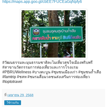
https://maps.app.goo.gl/cbEE7FUCEaGqNpfy6
#วัฒนธรรมละมุนธรรมชาติละไมเที่ยวสุขใจเมืองพริบพรี
#สาขานวัตกรรมการท่องเที่ยวและการโรงแรม
#PBRUWellness
#บางตะบูน
#ชุมชนเมืองเก่า
#ชุมชนถ้ำเสือ
#famtrip
#ชสท
#ชมรมสื่อมวลชนส่งเสริมการท่องเที่ยว
#toptotravel
ที่
เมษายน 29, 2568
ใช้ร่วมกัน