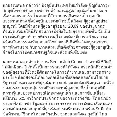
นายธเนศพล กล่าวว่า ปัจจุบันประเทศไทยกำลังเผชิญกับภาวะ
วิกฤติโครงสร้างประชากร ที่จำนวนผู้สูงอายุเพิ่มขึ้นอย่างต่อ
เนื่องและรวดเร็ว ในขณะที่อัตราการเกิดของเด็ก และวัย
แรงงานลดลง ซึ่งปัจจุบันประเทศไทยเป็นสังคมผู้สูงอายุอย่าง
สมบูรณ์ โดยมีจำนวนผู้สูงอายุร้อยละ 20.69 ของประชากร
ทั้งหมด ส่งผลให้มีสัดส่วนการพึ่งพิงในวัยสูงอายุเพิ่มขึ้น นับเป็น
ประเด็นปัญหาท้าทายที่ประเทศไทยจะต้องมีการเตรียมความ
พร้อมในการรองรับและแก้ไขปัญหาที่เกิดขึ้น โดยบูรณาการ
การทำงานร่วมกับทุกภาคส่วน เพื่อดึงศักยภาพของผู้สูงอายุเป็น
กำลังในการพัฒนาเศรษฐกิจและสังคมที่เข้มแข็ง
นายธเนศพล กล่าวว่า งาน Senior Job Connect : งานดี ชีวิตดี
ไม่มีเกษียณ ในวันนี้ เป็นการรณรงค์ให้สังคมตระหนักถึงคุณค่า
ของผู้สูงอายุที่ยังคงมีศักยภาพในการทำงานและสามารถสร้าง
ประโยชน์ต่อสังคมได้อย่างต่อเนื่อง ซึ่งสอดคล้องกับนโยบาย
รัฐบาลด้านแรงงานที่มุ่งเน้นการยกย่องและส่งเสริมคุณภาพชีวิต
ของแรงงานทุกกลุ่ม รวมถึงแรงงานผู้สูงอายุ ซึ่งเป็นกลุ่มที่มี
ความรู้และประสบการณ์อันทรงคุณค่า และการขับเคลื่อน
นโยบาย 5x5 ฝ่าวิกฤตประชากร ของกระทรวง พม. โดย นายว
ราวุธ ศิลปอาชา รัฐมนตรีว่าการกระทรวงการพัฒนาสังคมและ
ความมั่นคงของมนุษย์ ที่มุ่งเน้นการเตรียมความพร้อมรับมือกับ
ข้อท้าทาย "วิกฤตโครงสร้างประชากรและสังคมสูงวัย" โดย