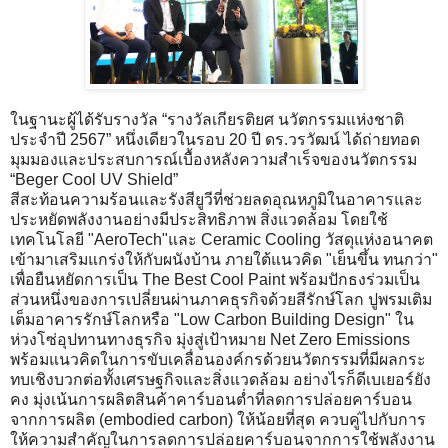
ในฐานะผู้ได้รับรางวัล “รางวัลเกียรติยศ นวัตกรรมแห่งชาติ
ประจำปี 2567” หนึ่งเดียวในรอบ 20 ปี ดร.วรวัฒน์ ได้ถ่ายทอด
มุมมองและประสบการณ์เบื้องหลังความสำเร็จของนวัตกรรม
“Beger Cool UV Shield”
สีสะท้อนความร้อนและรังสียูวีที่ช่วยลดอุณหภูมิในอาคารและ
ประหยัดพลังงานอย่างมีประสิทธิภาพ สิ่งแวดล้อม โดยใช้
เทคโนโลยี "AeroTech"และ Ceramic Cooling วัสดุแห่งอนาคต
เข้ามาเสริมแกร่งให้กับผนังบ้าน ภายใต้แนวคิด "เย็นขึ้น ทนกว่า"
เพื่อยืนหยัดการเป็น The Best Cool Paint พร้อมปักธงร่วมเป็น
ส่วนหนึ่งของการเปลี่ยนผ่านภาคธุรกิจด้วยสีรักษ์โลก ปูพรมเติม
เต็มอาคารรักษ์โลกหรือ "Low Carbon Building Design" ใน
ห่วงโซ่อุปทานทางธุรกิจ มุ่งสู่เป้าหมาย Net Zero Emissions
พร้อมแนวคิดในการขับเคลื่อนองค์กรด้วยนวัตกรรมที่มีผลกระ
ทบเชิงบวกต่อทั้งเศรษฐกิจและสิ่งแวดล้อม อย่างไรก็ดีเบเยอร์ยัง
คง มุ่งเน้นการผลิตสินค้าคาร์บอนต่ำที่ลดการปล่อยคาร์บอน
จากการผลิต (embodied carbon) ให้น้อยที่สุด ควบคู่ไปกับการ
ให้ความสำคัญในการลดการปล่อยคาร์บอนจากการใช้พลังงาน