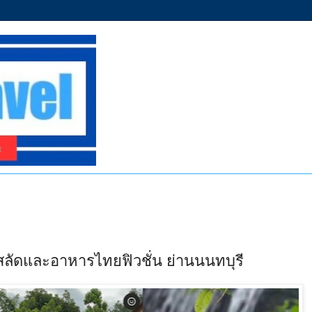
สเต็กสลัดและอาหารไทยฟิวชั่น ย่านนนทบุรี