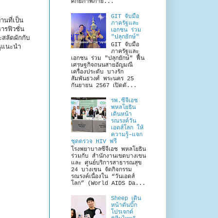
ศักยภาพภาย...
GIT จับมือ
านที่เป็น
ภาครัฐและ
ารฟิวชั่น
เอกชน ร่วม
"ปลุกยักษ์"
สลัดผักกับ
GIT จับมือ
นูแนะนำ
ภาครัฐและ
เอกชน ร่วม "ปลุกยักษ์" ฟื้น
เศรษฐกิจถนนสายอัญมณี
เครื่องประดับ บางรัก
สัมพันธวงศ์ พระนคร 25
กันยายน 2567 เปิดตั...
รพ.ซีจีเอช
พหลโยธิน
เดินหน้า
รณรงค์วัน
เอดส์โลก ให้
ความรู้–แจก
ชุดตรวจ HIV ฟรี
โรงพยาบาลซีจีเอช พหลโยธิน
ร่วมกับ สำนักงานเขตบางเขน
และ ศูนย์บริการสาธารณสุข
24 บางเขน จัดกิจกรรม
รณรงค์เนื่องใน “วันเอดส์
โลก” (World AIDS Da...
Sheep เดิน
หน้าดันบิ๊ก
โปรเจกต์