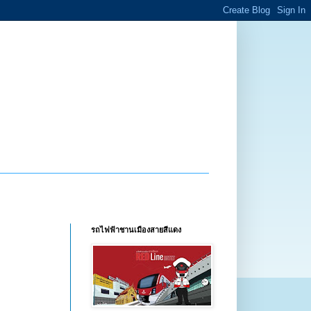
รถไฟฟ้าชานเมืองสายสีแดง