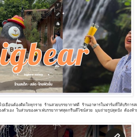
ได้ไปเยือนต้องติดใจทุกราย ร้านสวยบรรยากาศดี ร้านอาหารในฟาร์มที่ให้บริการส
องตัวเอง ในส่วนของคาเฟ่บรรยากาศสุดกรีนดีไซน์สวย มุมถ่ายรูปสุดปัง ต้องห้