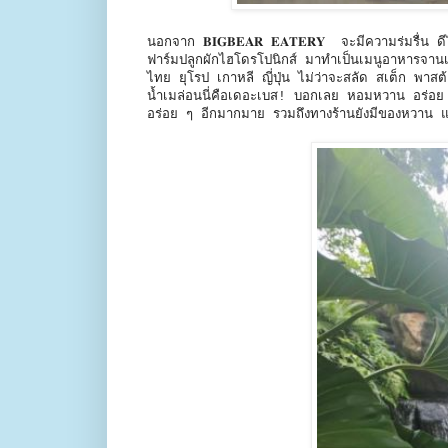
นอกจาก 𝐁𝐈𝐆𝐁𝐄𝐀𝐑 𝐄𝐀𝐓𝐄𝐑𝐘 จะมีความร่มรื่น
ฟาร์มปลูกผักไฮโดรโปนิกส์ มาทำเป็นเมนูอาหารจานเด็
ไทย ยุโรป เกาหลี ญี่ปุ่น ไม่ว่าจะสลัด สเต็ก พา
น้ำเมล่อนนี่คือเดอะเบส! บอกเลย หอมหวาน อร่อย 
อร่อย ๆ อีกมากมาย รวมถึงทางร้านยังมีของหวาน แล