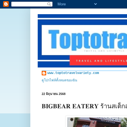
www.toptotravelvariety.com
ดูโปรไฟล์ทั้งหมดของฉัน
22 มิถุนายน 2568
𝐁𝐈𝐆𝐁𝐄𝐀𝐑 𝐄𝐀𝐓𝐄𝐑𝐘 ร้าน