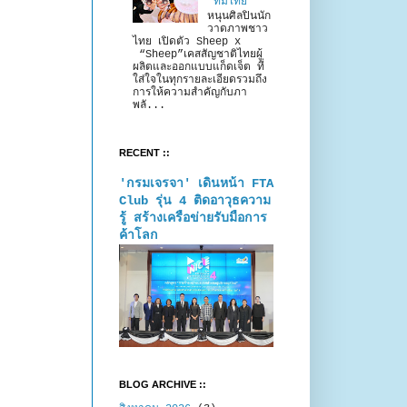
“ทีมไทย”
หนุนศิลปินนัก
วาดภาพชาว
ไทย เปิดตัว Sheep x
“Sheep”เคสสัญชาติไทยผู้
ผลิตและออกแบบแก็ดเจ็ต ที่
ใส่ใจในทุกรายละเอียดรวมถึง
การให้ความสำคัญกับภา
พลั...
RECENT ::
'กรมเจรจา' เดินหน้า FTA
Club รุ่น 4 ติดอาวุธความ
รู้ สร้างเครือข่ายรับมือการ
ค้าโลก
BLOG ARCHIVE ::