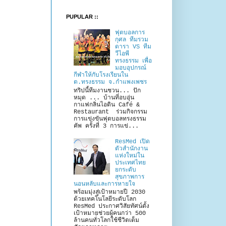
PUPULAR ::
ฟุตบอลการ
กุศล ทีมรวม
ดารา VS ทีม
วีไอพี
ทรงธรรม เพื่อ
มอบอุปกรณ์
กีฬาให้กับโรงเรียนใน
ต.ทรงธรรม จ.กำแพงเพชร
ทริปนี้ทีมงานชวน... ปัก
หมุด ... บ้านที่อบอุ่น
กาแฟกลิ่นไอดิน Café &
Restaurant ร่วมกิจกรรม
การแข่งขันฟุตบอลทรงธรรม
คัพ ครั้งที่ 3 การแข่...
ResMed เปิด
ตัวสำนักงาน
แห่งใหม่ใน
ประเทศไทย
ยกระดับ
สุขภาพการ
นอนหลับและการหายใจ
พร้อมมุ่งสู่เป้าหมายปี 2030
ด้วยเทคโนโลยีระดับโลก
ResMed ประกาศวิสัยทัศน์ตั้ง
เป้าหมายช่วยผู้คนกว่า 500
ล้านคนทั่วโลกใช้ชีวิตเต็ม