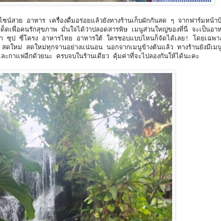
 ดีไซน์สวย อาหาร เครื่องดื่มอร่อยแล้วยังทางร้านเก็บผักกันสด ๆ จากฟาร์มหน้าบ้
ดเพื่อคนรักสุขภาพ มั่นใจได้ว่าปลอดสารพิษ เมนูส่วนใหญ่ของที่นี่ จะเป็นอาห
สต้า ซุป ซี่โครง อาหารไทย อาหารใต้ ใครชอบแบบไหนก็จัดได้เลย! โดยเฉพาะ
สดใหม่ สดใหม่ทุกจานอย่างแน่นอน นอกจากเมนูข้างต้นแล้ว ทางร้านยังมีเม
ะกาแฟอีกด้วยนะ ครบจบในร้านเดียว คุ้มค่าที่จะไปลองกันให้ได้นะคะ