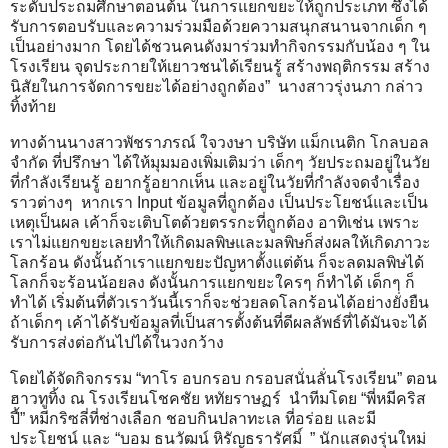
ระดับประถมศึกษาตอนต้น ในการแยกขยะให้ถูกประเภท ซึ่งได้
รับการตอบรับและความร่วมมือด้วยความสนุกสนานจากเด็ก ๆ
เป็นอย่างมาก โดยได้ชวนคนดังมาร่วมทำกิจกรรมกับน้อง ๆ ใน
โรงเรียน จุดประกายให้เยาวชนได้เรียนรู้ สร้างพฤติกรรม สร้าง
นิสัยในการจัดการขยะได้อย่างถูกต้อง” นางสาวรุ่งนภา กล่าว
ทิ้งท้าย
ทางด้านนางสาวพัชราภรณ์ ใจวงษา บริษัท แม็กเนติก โกลบอล
จำกัด ที่ปรึกษา ได้ให้มุมมองเพิ่มเติมว่า เด็กๆ วัยประถมอยู่ในวัย
ที่กำลังเรียนรู้ อยากรู้อยากเห็น และอยู่ในวัยที่กำลังจดจำเรื่อง
ราวต่างๆ หากเรา Input ข้อมูลที่ถูกต้อง เป็นประโยชน์และเป็น
เหตุเป็นผล เค้าก็จะเติบโตด้วยตรรกะที่ถูกต้อง อาทิเช่น เพราะ
เราไม่แยกขยะเลยทำให้เกิดมลพิษและมลพิษก็ส่งผลให้เกิดภาวะ
โลกร้อน ดังนั้นถ้าเราแยกขยะปัญหาตั้งแต่ต้น ก็จะลดมลพิษได้
โลกก็จะร้อนน้อยลง ดังนั้นการแยกขยะใครๆ ก็ทำได้ เด็กๆ ก็
ทำได้ เริ่มต้นที่ตัวเราวันนี้เราก็จะช่วยลดโลกร้อนได้อย่างยั่งยืน
ถ้าเด็กๆ เค้าได้รับข้อมูลที่เป็นสารตั้งต้นที่ดีผลลัพธ์ที่ได้มันจะได้
รับการส่งต่อกันไปได้ในวงกว้าง
โดยได้จัดกิจกรรม “ทาโร อบกรอบ กรอบสนั่นลั่นโรงเรียน” ตอน
ฮาวทูทิ้ง ณ โรงเรียนโชคชัย หทัยราษฏร์ นำทีมโดย “พี่หมีคริส
ปี้” หมีกริซลี่ที่ช่างเลือก ชอบกินปลาทะเล ที่อร่อย และมี
ประโยชน์ และ “บอม ธนวัฒน์ หิรัญธรารัศมิ์ ” นักแสดงรุ่นใหม่