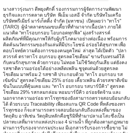
นางสาวรุ่งนภา ดีพยุงศักดิ์ รองกรรมการผู้จัดการงานพัฒนา
ธุรกิจและการตลาด บริษัท พีเอ็ม เอสอี จำกัด บริษัทในเครือ
บริษัทพรีเมียร์ มาร์เก็ตติ้ง จำกัด (มหาชน) เปิดเผยว่า “ทาโร”
(TARO) ผู้นำตลาดขนมขบเคี้ยวที่ทำมาจากเนื้อปลา ภายใต้
แนวคิด “ทาโรอบกรอบ โอบกอดทุกฟีล” มุ่งสร้างสรรค์
ผลิตภัณฑ์ที่มีคุณภาพให้กับผู้บริโภคมาอย่างต่อเนื่อง พร้อมการ
คิดค้นนวัตกรรมของกินเล่นที่มีประโยชน์ อร่อยได้สุขภาพ เพื่อ
ตอบโจทย์ความต้องการของคนยุคใหม่ ล่าสุด ได้เปิดตัว “ปลา
สวรรค์ ตราทาโร อบกรอบ สูตรลดโซเดียม” ขานรับเทรนด์ให้
กับคนรักสุขภาพ ด้วยการอบ ไม่ทอด ไม่ใช้วัตถุกันเสีย แต่ยังคง
รสชาติความอร่อยได้อย่างเพลิดเพลิน ชูจุดเด่นด้วยสูตรลด
โซเดียม มาพร้อม 2 รสชาติ ประกอบด้วย “ทาโร อบกรอบ รส
เข้มข้น” สูตรลดโซเดียม 25% อร่อย เคี้ยวเพลิน ด้วยรสชาติเข้ม
ข้นในแบบที่คุ้นเคย และ “ทาโร อบกรอบ รสบาร์บีคิว” สูตรลด
โซเดียม 29% รสกลมกล่อม หอมบาร์บีคิว อร่อยจัดจ้าน และ
นอกจากความอร่อย ทาโรทุกซองยังสามารถตรวจสอบย้อนกลับ
ได้ ด้วยระบบ Traceability เพียงสแกน QR Code ที่หลังซองทา
โรทุกซอง ก็จะสามารถตรวจสอบย้อนกลับถึงแหล่งที่มาของ
วัตถุดิบ อาทิเช่น วัตถุดิบหลักคือซูริมิที่ทำมาปลาเอโสะซึ่งเป็น
ปลาทะเลที่มาจากแหล่งประมง 4 น่านน้ำ ที่ถูกต้องตามกฎหมาย
ผ่านการรับรองจากกรมประมง มีเอกสารรับรองการซื้อขาย ไม่