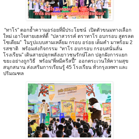
“ทาโร” ตอกย้ำความอร่อยที่มีประโยชน์ เปิดตัวขนมทางเลือก
ใหม่ เอาใจสายเฮลท์ตี้ “ปลาสวรรค์ ตราทาโร อบกรอบ สูตรลด
โซเดียม” ในรูปแบบสามเหลี่ยม กรอบ อร่อย เต็มคำ มาพร้อม 2
รสชาติ พร้อมส่งกิจกรรม “ทาโร อบกรอบ กรอบสนั่นลั่น
โรงเรียน” เดินสายปลุกพลังเยาวชนรักษ์โลก ปลูกฝังการแยก
ขยะอย่างถูกวิธี พร้อม“พี่หมีครีสปี้” ออกตระเวนให้ความสุข
สนุกสนาน ส่งเสริมการเรียนรู้ 45 โรงเรียน ทั่วกรุงเทพฯ และ
ปริมณฑล