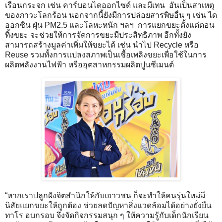
เรือนกระจก เช่น คาร์บอนไดออกไซด์ และมีเทน อันเป็นสาเหตุ
ของภาวะโลกร้อน นอกจากนี้ยังมีการปล่อยสารพิษอื่น ๆ เช่น ได
ออกซิน ฝุ่น PM2.5 และโลหะหนัก ฯลฯ การแยกขยะตั้งแต่ตอน
ทิ้งขยะ จะช่วยให้การจัดการขยะมีประสิทธิภาพ อีกทั้งยัง
สามารถสร้างมูลค่าเพิ่มให้ขยะได้ เช่น นำไป Recycle หรือ
Reuse รวมทั้งการแปลงสภาพเป็นเชื้อเพลิงขยะเพื่อใช้ในการ
ผลิตพลังงานไฟฟ้า หรืออุตสาหกรรมผลิตปูนซีเมนต์
“หากเราปลูกฝังจิตสำนึกให้กับเยาวชน ก็จะทำให้คนรุ่นใหม่มี
นิสัยแยกขยะให้ถูกต้อง ช่วยลดปัญหาสิ่งแวดล้อมได้อย่างยั่งยืน
ทาโร อบกรอบ จึงจัดกิจกรรมสนุก ๆ ให้ความรู้กับเด็กนักเรียน