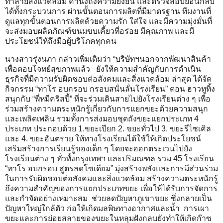
ทำลายสิ่งแวดล้อม คำนึงถึงความยั่งยืน และตรวจสอบย้อนกลับ
ได้ทั้งกระบวนการ ผ่านขั้นตอนการผลิตที่มีมาตรฐาน ทีมงานที่
ดูแลทุกขั้นตอนการผลิตด้วยความรัก ใส่ใจ และมีความมุ่งมั่นที่
จะส่งมอบผลิตภัณฑ์ขนมขบเคี้ยวที่อร่อย มีคุณภาพ และมี
ประโยชน์ให้ถึงมือผู้บริโภคทุกคน
นางสาวรุ่งนภา กล่าวเพิ่มเติมว่า “บริษัทฯนอกจากพัฒนาสินค้า
เพื่อตอบโจทย์สุขภาพแล้ว ยังให้ความสำคัญกับการดำเนิน
ธุรกิจที่มีความรับผิดชอบต่อสังคมและสิ่งแวดล้อม ล่าสุด ได้จัด
กิจกรรม “ทาโร อบกรอบ กรอบสนั่นลั่นโรงเรียน” ตอน ฮาวทูทิ้ง
สนุกกับ “พี่หมีคริสปี้” ที่จะร่วมเดินสายไปยังโรงเรียนต่าง ๆ เพื่อ
ร่วมสร้างความตระหนักรู้เกี่ยวกับการแยกขยะด้วยความสนุก
และเพลิดเพลิน รวมทั้งการส่งมอบชุดถังขยะแยกประเภท 4
ประเภท ประกอบด้วย 1.ขยะเปียก 2. ขยะทั่วไป 3. ขยะรีไซเคิล
และ 4. ขยะอันตราย ให้ทางโรงเรียนได้ใช้ให้เกิดประโยชน์
เสริมสร้างการเรียนรู้ของเด็ก ๆ โดยจะออกตระเวนไปยัง
โรงเรียนต่าง ๆ ทั่วทั้งกรุงเทพฯ และปริมณฑล รวม 45 โรงเรียน
“ทาโร อบกรอบ สูตรลดโซเดียม” มุ่งสร้างพลังและการมีส่วนร่วม
ในการรับผิดชอบต่อสังคมและสิ่งแวดล้อม สร้างความตระหนักรู้
ถึงความสำคัญของการแยกประเภทขยะ เพื่อให้ได้รับการจัดการ
และกำจัดอย่างเหมาะสม ช่วยลดปัญหาภูเขาขยะ ซึ่งกลายเป็น
ปัญหาใหญ่ใกล้ตัว ก่อให้เกิดมลพิษทางอากาศและน้ำ การเผา
ขยะและการย่อยสลายของขยะในหลุมฝังกลบยังทำให้เกิดก๊าซ