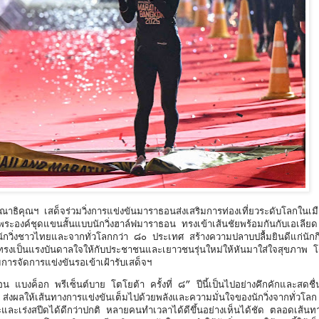
ธิคุณฯ เสด็จร่วมวิ่งการแข่งขันมาราธอนส่งเสริมการท่องเที่ยวระดับโลกในเม
ค์ชุดแขนสั้นแบบนักวิ่งฮาล์ฟมาราธอน ทรงเข้าเส้นชัยพร้อมกันกับเอเลียด 
กวิ่งชาวไทยและจากทั่วโลกกว่า ๘๐ ประเทศ สร้างความปลาบปลื้มยินดีแก่นักกีฬ
งเป็นแรงบันดาลใจให้กับประชาชนและเยาวชนรุ่นใหม่ให้หันมาใส่ใจสุขภาพ โดยค
รจัดการแข่งขันรอเข้าเฝ้ารับเสด็จฯ
บงค็อก พรีเซ็นต์บาย โตโยต้า ครั้งที่ ๘” ปีนี้เป็นไปอย่างคึกคักและสดชื่น
งผลให้เส้นทางการแข่งขันเต็มไปด้วยพลังและความมั่นใจของนักวิ่งจากทั่วโลก
งหวะและเร่งสปีดได้ดีกว่าปกติ หลายคนทำเวลาได้ดีขึ้นอย่างเห็นได้ชัด ตลอดเส้นท