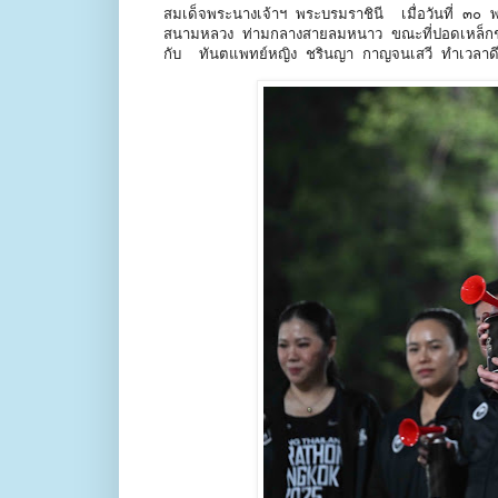
สมเด็จพระนางเจ้าฯ พระบรมราชินี เมื่อวันที่ ๓๐ พฤศ
สนามหลวง ท่ามกลางสายลมหนาว ขณะที่ปอดเหล็กชาว
กับ ทันตแพทย์หญิง ชรินญา กาญจนเสวี ทำเวลาด