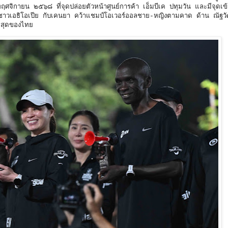
จิกายน ๒๕๖๘ ที่จุดปล่อยตัวหน้าศูนย์การค้า เอ็มบีเค ปทุมวัน และมีจุดเข้าเส
เอธิโอเปีย กับเคนยา คว้าแชมป์โอเวอร์ออลชาย-หญิงตามคาด ด้าน ณัฐวัฒน
ีสุดของไทย