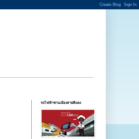
รถไฟฟ้าชานเมืองสายสีแดง