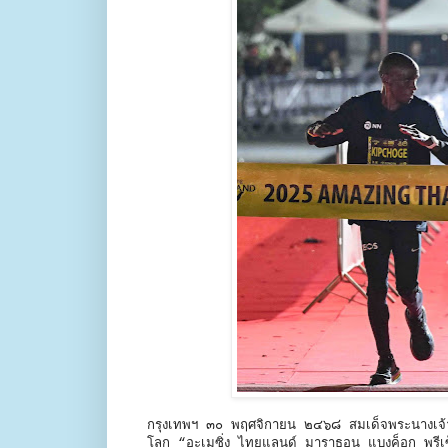
กรุงเทพฯ ๓๐ พฤศจิกายน ๒๔๖๘ สมเด็จพระนางเจ้าฯ
โลก “อะเมซิ่ง ไทยแลนด์ มาราธอน แบงค็อก พรีเซ็