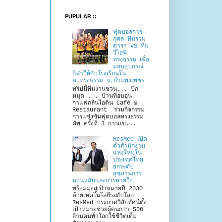
PUPULAR ::
ฟุตบอลการ
กุศล ทีมรวม
ดารา VS ทีม
วีไอพี
ทรงธรรม เพื่อ
มอบอุปกรณ์
กีฬาให้กับโรงเรียนใน
ต.ทรงธรรม จ.กำแพงเพชร
ทริปนี้ทีมงานชวน... ปัก
หมุด ... บ้านที่อบอุ่น
กาแฟกลิ่นไอดิน Café &
Restaurant ร่วมกิจกรรม
การแข่งขันฟุตบอลทรงธรรม
คัพ ครั้งที่ 3 การแข่...
ResMed เปิด
ตัวสำนักงาน
แห่งใหม่ใน
ประเทศไทย
ยกระดับ
สุขภาพการ
นอนหลับและการหายใจ
พร้อมมุ่งสู่เป้าหมายปี 2030
ด้วยเทคโนโลยีระดับโลก
ResMed ประกาศวิสัยทัศน์ตั้ง
เป้าหมายช่วยผู้คนกว่า 500
ล้านคนทั่วโลกใช้ชีวิตเต็ม