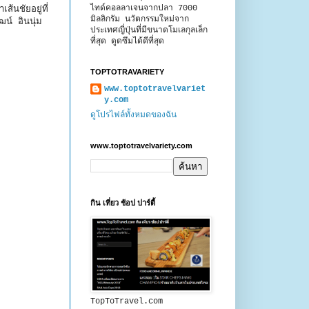
ไทด์คอลลาเจนจากปลา 7000
้นชัยอยู่ที่
มิลลิกรัม นวัตกรรมใหม่จาก
์ อินนุ่ม
ประเทศญี่ปุ่นที่มีขนาดโมเลกุลเล็ก
ที่สุด ดูดซึมได้ดีที่สุด
TOPTOTRAVARIETY
www.toptotravelvariet
y.com
ดูโปรไฟล์ทั้งหมดของฉัน
www.toptotravelvariety.com
กิน เที่ยว ช้อป ปาร์ตี้
TopToTravel.com