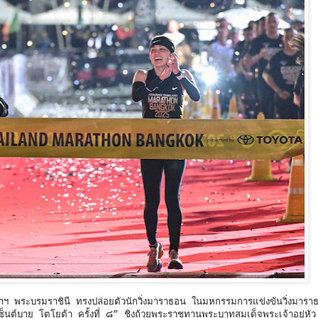
 พระบรมราชินี ทรงปล่อยตัวนักวิ่งมาราธอน ในมหกรรมการแข่งขันวิ่งมารา
นต์บาย โตโยต้า ครั้งที่ ๘” ชิงถ้วยพระราชทานพระบาทสมเด็จพระเจ้าอยู่หั