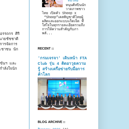
“ทีมไทย”
หนุนศิลปินนัก
วาดภาพชาว
ไทย เปิดตัว Sheep x
“Sheep”เคสสัญชาติไทยผู้
ผลิตและออกแบบแก็ดเจ็ต ที่
ใส่ใจในทุกรายละเอียดรวมถึง
การให้ความสำคัญกับภา
พลั...
อรรถกร ศิริ
 นายชัชชาติ
ยการจัดการ
RECENT ::
ระชาชน นัก
'กรมเจรจา' เดินหน้า FTA
Club รุ่น 4 ติดอาวุธความ
งขันฯ และ
ำลังใจนัก
รู้ สร้างเครือข่ายรับมือการ
ค้าโลก
BLOG ARCHIVE ::