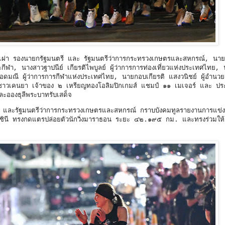
หมเผ่า รองนายกรัฐมนตรี และ รัฐมนตรีว่าการกระทรวงเกษตรและสหกรณ์, นาย
ีฬา, นางสาวฐาปนีย์ เกียรติไพบูลย์ ผู้ว่าการการท่องเที่ยวแห่งประเทศไทย,
 ยอดมณี ผู้ว่าการการกีฬาแห่งประเทศไทย, นายกอบเกียรติ แสงวนิชย์ ผู้อำนว
อนชาวเคนยา เจ้าของ ๒ เหรียญทองโอลิมปิกเกมส์ แชมป์ ๑๑ เมเจอร์ และ ป
ลละอองธุลีพระบาทรับเสด็จ
ี และรัฐมนตรีว่าการกระทรวงเกษตรและสหกรณ์ กราบบังคมทูลรายงานการแข่
ชินี ทรงกดแตรปล่อยตัวนักวิ่งมาราธอน ระยะ ๔๒.๑๙๕ กม. และทรงร่วมให้ก