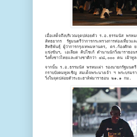
เมื่อเสด็จถึงบริเวณจุดปล่อยตัว ร.อ.ธรรมนัส พร
ลัทธยากร รัฐมนตรีว่าการกระทรวงการท่องเที่ยวและก
สิทธิพันธุ์ ผู้ว่าการกรุงเทพมหานคร, ดร.ก้องศักด
แข่งขันฯ, เอเลียด คิปโชเก้ ตำนานนักวิ่งมาราธ
วิ่งทั้งชาวไทยและต่างชาติกว่า ๔๘,๐๐๐ คน เฝ้าทู
จากนั้น ร.อ.ธรรมนัส พรหมเผ่า รองนายกรัฐมนตร
กราบบังคมทูลเชิญ สมเด็จพระนางเจ้า ฯ พระบรมรา
วิ่งในจุดปล่อยตัวระยะฮาล์ฟมาราธอน ๒๑.๑ กม.