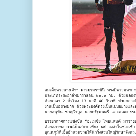
สมเด็จพระนางเจ้าฯ พระบรมราชินี ทรงมีพระมหากรุณา
ประเภทระยะฮาล์ฟมาราธอน ๒๑.๑ กม. ด้วยฉลองพระอง
ด้วยเวลา 2 ชั่วโมง 13 นาที 40 วินาที ท่ามกลางนั
งานเป็นอย่างมาก ด้วยพระองค์ทรงเป็นแบบอย่างและทร
นายอนุทิน ชาญวีรกูล นายกรัฐมนตรี และคณะกรรมกา
บรรยากาศการแข่งขัน “อะเมซิ่ง ไทยแลนด์ มาราธอน แ
ด้วยสภาพอากาศเย็นสบายเพียง ๑๕ องศาในช่วงเช้า ส่
อุณหภูมิที่เอื้ออำนวยช่วยให้นักวิ่งส่วนใหญ่รักษาจั