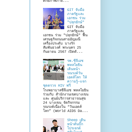
ศักยภาพภาย...
GIT จับมือ
ภาครัฐและ
เอกชน ร่วม
"ปลุกยักษ์"
GIT จับมือ
ภาครัฐและ
เอกชน ร่วม "ปลุกยักษ์" ฟื้น
เศรษฐกิจถนนสายอัญมณี
เครื่องประดับ บางรัก
สัมพันธวงศ์ พระนคร 25
กันยายน 2567 เปิดตั...
รพ.ซีจีเอช
พหลโยธิน
เดินหน้า
รณรงค์วัน
เอดส์โลก ให้
ความรู้–แจก
ชุดตรวจ HIV ฟรี
โรงพยาบาลซีจีเอช พหลโยธิน
ร่วมกับ สำนักงานเขตบางเขน
และ ศูนย์บริการสาธารณสุข
24 บางเขน จัดกิจกรรม
รณรงค์เนื่องใน “วันเอดส์
โลก” (World AIDS Da...
Sheep เดิน
หน้าดันบิ๊ก
โปรเจกต์