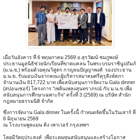
เมื่อวันอังคาร ที่ 6 พฤษภาคม 2569 อ.สุรวัฒน์ ชมภูพงษ์
ประธานมูลนิธิช่วยนักเรียนที่ขาดแคลน ในพระบรมราชินูปถัมภ์
(ม.น.ข.) พร้อมด้วยคุณวิสูตร กาญจนปัญญาพงศ์ รองประธาน
ม.น.ข. รับมอบเงินจากคณะผู้บริหารสมาคมศรีคุรุสิงห์สภา
จำนวนเงิน 817,722 บาท เพื่อสนับสนุนการจัดงาน Gala dinner
(สปอนเซอร์) โครงการ “เพลินเพลงสุนทราภรณ์ กับ ม.น.ข.เพื่อ
สนับสนุนการศึกษาเฉพาะกิจ“ ครั้งที่ 3 (2569) ณ บริษัท สํานัก
กฎหมายธรรมนิติ จํากัด
ซึ่งการจัดงาน Gala dinner ในครั้งนี้ กำหนดจัดขึ้นในวันเสาร์ ที่
6 มิถุนายน 2569
ณ โรงแรมพูลแมน คิง เพาเวอร์ กรุงเทพฯ
โดยมีวัตถุประสงค์ เพื่อระดมทุนสนับสนุนและสร้างโอกาส