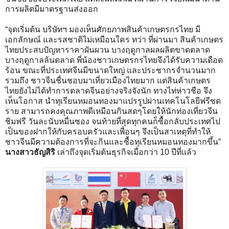
การผลิตมีมาตรฐานส่งออก
“จุดเริ่มต้น บริษัทฯ มองเห็นศักยภาพสินค้าเกษตรกรไทย มี
เอกลักษณ์ และรสชาติไม่เหมือนใคร ทว่า ที่ผ่านมา สินค้าเกษตร
ไทยประสบปัญหาราคาผันผวน บางฤดูกาลผลผลิตขาดตลาด
บางฤดูกาลล้นตลาด พี่น้องชาวเกษตรกรไทยจึงได้รับความเดือด
ร้อน ขณะที่ประเทศจีนมีขนาดใหญ่ และประชากรจำนวนมาก
รวมถึง ชาวจีนชื่นชอบมาเที่ยวเมืองไทยมาก แต่สินค้าเกษตร
ไทยยังไม่ได้ทำการตลาดจีนอย่างจริงจังนัก ทางไท่ห่าวชือ จึง
เห็นโอกาส นำทุเรียนหมอนทองมาแปรรูปผ่านเทคโนโลยีฟรีซด
ราย สามารถคงคุณภาพดีเหมือนกินสดๆโดยให้นักท่องเที่ยวจีน
ชิมฟรี วันละนับหมื่นซอง จนท้ายที่สุดทุกคนก็ซื้อกลับประเทศไป
เป็นของฝากให้กับครอบครัวและเพื่อนๆ จึงเป็นสาเหตุที่ทำให้
ชาวจีนมีความต้องการที่จะกินและซื้อทุเรียนหมอนทองมากขึ้น”
นางสาวธัญสิริ
เล่าถึงจุดเริ่มต้นธุรกิจเมื่อกว่า 10 ปีที่แล้ว