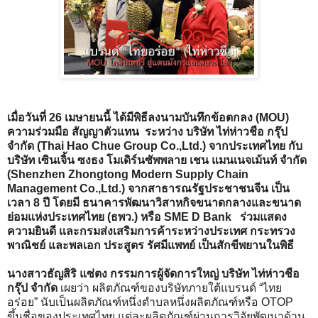
เมื่อวันที่ 26 เมษายนนี้ ได้มีพิธีลงนามบันทึกข้อตกลง (MOU)
ความร่วมมือ สัญญาตัวแทน ระหว่าง บริษัท ไท่ห่าวชือ กรุ๊ป
จำกัด (Thai Hao Chue Group Co.,Ltd.) จากประเทศไทย กับ
บริษัท เซินเจิ้น ซงธง โมเดิร์นซัพพลาย เชน แมนเนจเม้นท์ จำกัด
(Shenzhen Zhongtong Modern Supply Chain
Management Co.,Ltd.) จากสาธารณรัฐประชาชนจีน เป็น
เวลา 8 ปี โดยมี ธนาคารพัฒนาวิสาหกิจขนาดกลางและขนาด
ย่อมแห่งประเทศไทย (ธพว.) หรือ SME D Bank ร่วมแสดง
ความยินดี และกรมส่งเสริมการค้าระหว่างประเทศ กระทรวง
พาณิชย์ และพลเอก ประสูตร รัศมีแพทย์ เป็นสักขีพยานในพิธี
นางสาวธัญสิริ แซ่ตง กรรมการผู้จัดการใหญ่ บริษัท ไท่ห่าวชือ
กรุ๊ป จำกัด
เผยว่า ผลิตภัณฑ์ของบริษัทภายใต้แบรนด์ “ไทย
อร่อย” นับเป็นผลิตภัณฑ์หนึ่งตำบลหนึ่งผลิตภัณฑ์หรือ OTOP
ขึ้นชื่อของประเทศไทย แต่ละผลิตภัณฑ์ผ่านการวิจัยพัฒนาด้าน