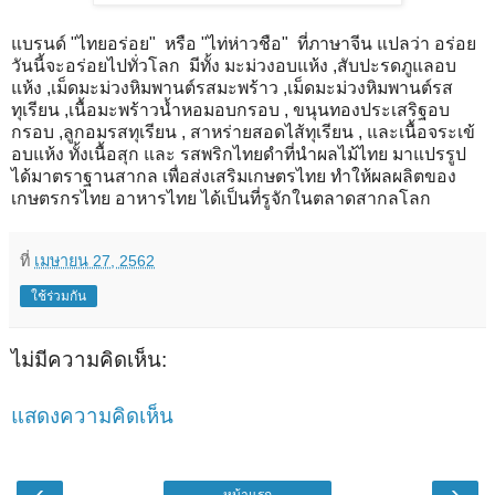
แบรนด์ "ไทยอร่อย" หรือ "ไท่ห่าวชือ" ที่ภาษาจีน แปลว่า อร่อย
วันนี้จะอร่อยไปทั่วโลก มีทั้ง มะม่วงอบแห้ง ,สับปะรดภูแลอบ
แห้ง ,เม็ดมะม่วงหิมพานต์รสมะพร้าว ,เม็ดมะม่วงหิมพานต์รส
ทุเรียน ,เนื้อมะพร้าวน้ำหอมอบกรอบ , ขนุนทองประเสริฐอบ
กรอบ ,ลูกอมรสทุเรียน , สาหร่ายสอดไส้ทุเรียน , และเนื้อจระเข้
อบแห้ง ทั้งเนื้อสุก และ รสพริกไทยดำที่นำผลไม้ไทย มาแปรรูป
ได้มาตราฐานสากล เพื่อส่งเสริมเกษตรไทย ทำให้ผลผลิตของ
เกษตรกรไทย อาหารไทย ได้เป็นที่รูจักในตลาดสากลโลก
ที่
เมษายน 27, 2562
ใช้ร่วมกัน
ไม่มีความคิดเห็น:
แสดงความคิดเห็น
‹
›