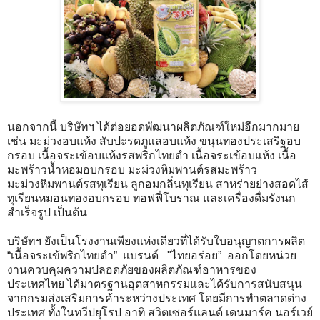
นอกจากนี้ บริษัทฯ ได้ต่อยอดพัฒนาผลิตภัณฑ์ใหม่อีกมากมาย
เช่น มะม่วงอบแห้ง สับปะรดภูแลอบแห้ง ขนุนทองประเสริฐอบ
กรอบ เนื้อจระเข้อบแห้งรสพริกไทยดำ เนื้อจระเข้อบแห้ง เนื้อ
มะพร้าวน้ำหอมอบกรอบ มะม่วงหิมพานต์รสมะพร้าว
มะม่วงหิมพานต์รสทุเรียน ลูกอมกลิ่นทุเรียน สาหร่ายย่างสอดไส้
ทุเรียนหมอนทองอบกรอบ ทอฟฟี่โบราณ และเครื่องดื่มรังนก
สำเร็จรูป เป็นต้น
บริษัทฯ ยังเป็นโรงงานเพียงแห่งเดียวที่ได้รับใบอนุญาตการผลิต
“เนื้อจระเข้พริกไทยดำ” แบรนด์ "ไทยอร่อย” ออกโดยหน่วย
งานควบคุมความปลอดภัยของผลิตภัณฑ์อาหารของ
ประเทศไทย ได้มาตรฐานอุตสาหกรรมและได้รับการสนับสนุน
จากกรมส่งเสริมการค้าระหว่างประเทศ โดยมีการทำตลาดต่าง
ประเทศ ทั้งในทวีปยุโรป อาทิ สวิตเซอร์แลนด์ เดนมาร์ค นอร์เวย์