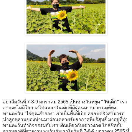
อย่าลืมวันที่ 7-8-9 มกราคม 2565 เป็นช่วงวันหยุด
"วันเด็ก"
เรา
อาจจะไม่มีโอกาสไปฉลองวันเด็กที่มีผู้คนมากมาย แต่ที่ทุ่ง
ทานตะวัน "ไร่คุณลำยอง" เราเป็นพื้นที่เปิด ครอบครัวสามารถ
นำลูกหลานของท่านมาผ่อนคลายรับอากาศที่บริสุทธิ์ มาอยู่ที่ทุ่ง
ทานตะวันทำกิจกรรมกับเรา เดินเที่ยวกับเขาวงกต ใกล้ชิดกับ
ธรรมชาติที่สวยงาม พบกันกับเราในวันที่ 7-8-9 มกราคม 2565 ที่