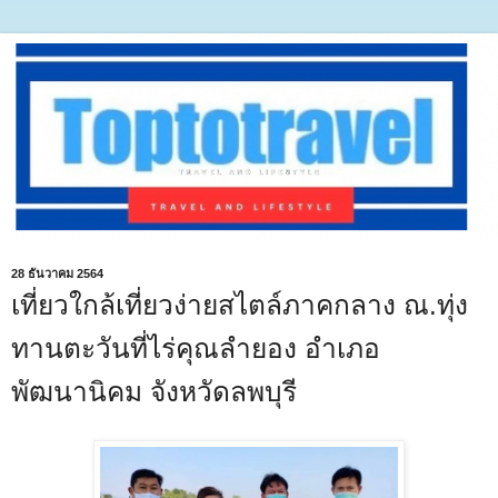
28 ธันวาคม 2564
เที่ยวใกล้เที่ยวง่ายสไตล์ภาคกลาง ณ.ทุ่ง
ทานตะวันที่ไร่คุณลำยอง อำเภอ
พัฒนานิคม จังหวัดลพบุรี