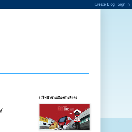
รถไฟฟ้าชานเมืองสายสีแดง
ส