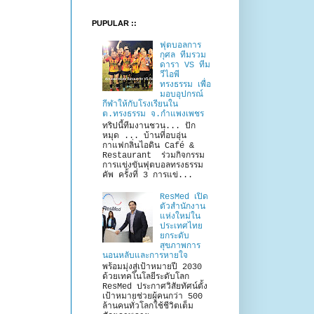
PUPULAR ::
ฟุตบอลการ
กุศล ทีมรวม
ดารา VS ทีม
วีไอพี
ทรงธรรม เพื่อ
มอบอุปกรณ์
กีฬาให้กับโรงเรียนใน
ต.ทรงธรรม จ.กำแพงเพชร
ทริปนี้ทีมงานชวน... ปัก
หมุด ... บ้านที่อบอุ่น
กาแฟกลิ่นไอดิน Café &
Restaurant ร่วมกิจกรรม
การแข่งขันฟุตบอลทรงธรรม
คัพ ครั้งที่ 3 การแข่...
ResMed เปิด
ตัวสำนักงาน
แห่งใหม่ใน
ประเทศไทย
ยกระดับ
สุขภาพการ
นอนหลับและการหายใจ
พร้อมมุ่งสู่เป้าหมายปี 2030
ด้วยเทคโนโลยีระดับโลก
ResMed ประกาศวิสัยทัศน์ตั้ง
เป้าหมายช่วยผู้คนกว่า 500
ล้านคนทั่วโลกใช้ชีวิตเต็ม