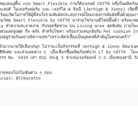
ุแผ่นปูพื้น แบบ Smart Flexible ภายใต้แบรนด์ COTTO หนึ่งในผลิตภัณ
ลแลปส์ โมเดอร์นฟอร์ม และ เจอร์ไฮ & จินนี่ (Jerhigh & Jinny) เปิดพื้นท
เปิดโอกาสให้ผู้ที่สนใจร่วมสัมผัสประสบการณ์ใหม่แห่งการสัมผัสพื้นผิวคุณภา
รรมวัสดุ Smart Flexible by COTTO มาร่วมโชว์งานดีไซน์พื้นผิว พร้อมเฟอร
ndly ทำความสะอาดง่าย กันรอยขีดข่วน บน Living area สุดพิเศษ ภายใน
รับส่วนลดสูงสุด ถึง 40% สำหรับโซฟา พร้อมร่วมสนุกลุ้นรับ Pet cushion (เบ
อยู่ร่วมกันอย่างมีความสุข“เพราะสัตว์เลี้ยงเป็นบุคคลที่สำคัญในครอบครัว”
จอีกมากมายให้เลือกสนุก ไม่ว่าจะเป็นกิจกรรมที่ Jerhigh & Jinny จัดมาเฉพ
สิทธิพิเศษ และส่วนลดต่าง ๆ เมื่อเลือกซื้อผลิตภัณฑ์จาก LT by COTTO โมเ
TH No. S410 เสา O32 ประตู 3 ชาเลนเจอร์ฮอลล์ 1-3 เมืองทองธานี วัน
รวจสอบโปรโมชั่นต่าง ๆ ก่อน
ficial: @ltbycotto