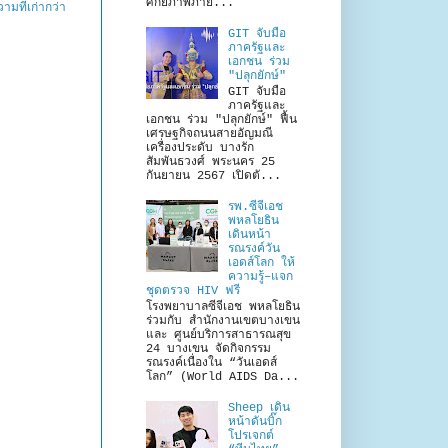
ศักยภาพภาย...
ามที่เก่ากว่า
GIT จับมือ
ภาครัฐและ
เอกชน ร่วม
"ปลุกยักษ์"
GIT จับมือ
ภาครัฐและ
เอกชน ร่วม "ปลุกยักษ์" ฟื้น
เศรษฐกิจถนนสายอัญมณี
เครื่องประดับ บางรัก
สัมพันธวงศ์ พระนคร 25
กันยายน 2567 เปิดตั...
รพ.ซีจีเอช
พหลโยธิน
เดินหน้า
รณรงค์วัน
เอดส์โลก ให้
ความรู้–แจก
ชุดตรวจ HIV ฟรี
โรงพยาบาลซีจีเอช พหลโยธิน
ร่วมกับ สำนักงานเขตบางเขน
และ ศูนย์บริการสาธารณสุข
24 บางเขน จัดกิจกรรม
รณรงค์เนื่องใน “วันเอดส์
โลก” (World AIDS Da...
Sheep เดิน
หน้าดันบิ๊ก
โปรเจกต์