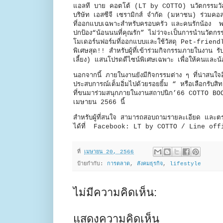
แอลที บาย คอตโต้ (LT by COTTO) นวัตกรรมวัสด
บริษัท เอสซีจี เซรามิกส์ จำกัด (มหาชน) ร่วมคอ
ที่ออกแบบเฉพาะสำหรับครอบครัว และคนรักน้อง พร้อม
ปกป้อง“น้อนนนที่คุณรัก” ไม่ว่าจะเป็นการนำนวัตก
โมเดอร์นฟอร์มที่ออกแบบและใช้วัสดุ Pet-frie
พิเศษสุด!! สำหรับผู้ที่เข้าร่วมกิจกรรมภายในงาน 
เลี้ยง) แสนโปรดดีไซน์พิเศษเฉพาะ เพื่อให้คนและน้อง
นอกจากนี้ ภายในงานยังมีกิจกรรมต่าง ๆ ที่น่าสนใ
ประสบการณ์เต็มอิ่มไปด้วยรอยยิ้ม “ หรือเลือกรับ
ที่ขนมาร่วมสนุกภายในงานสถาปนิก’66 COTTO BOO
เมษายน 2566 นี้
สำหรับผู้ที่สนใจ สามารถสอบถามรายละเอียด และต
ได้ที่ Facebook: LT by COTTO / Line of
ที่
เมษายน 20, 2566
ป้ายกำกับ:
การตลาด
,
สังคมธุรกิจ
,
lifestyle
ไม่มีความคิดเห็น:
แสดงความคิดเห็น