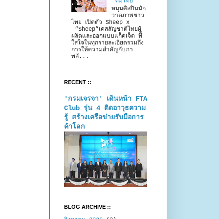
“ทีมไทย”
หนุนศิลปินนัก
วาดภาพชาว
ไทย เปิดตัว Sheep x
“Sheep”เคสสัญชาติไทยผู้
ผลิตและออกแบบแก็ดเจ็ต ที่
ใส่ใจในทุกรายละเอียดรวมถึง
การให้ความสำคัญกับภา
พลั...
RECENT ::
'กรมเจรจา' เดินหน้า FTA
Club รุ่น 4 ติดอาวุธความ
รู้ สร้างเครือข่ายรับมือการ
ค้าโลก
BLOG ARCHIVE ::