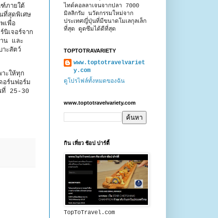
ฑ์ภายใต้
ไทด์คอลลาเจนจากปลา 7000
มิลลิกรัม นวัตกรรมใหม่จาก
ี่สุดพิเศษ
ประเทศญี่ปุ่นที่มีขนาดโมเลกุลเล็ก
พเพื่อ
ที่สุด ดูดซึมได้ดีที่สุด
์นิเจอร์จาก
งาน และ
าะสัตว์
TOPTOTRAVARIETY
www.toptotravelvariet
y.com
าะให้ทุก
ดูโปรไฟล์ทั้งหมดของฉัน
ดอร์นฟอร์ม
ที่ 25-30
www.toptotravelvariety.com
กิน เที่ยว ช้อป ปาร์ตี้
TopToTravel.com