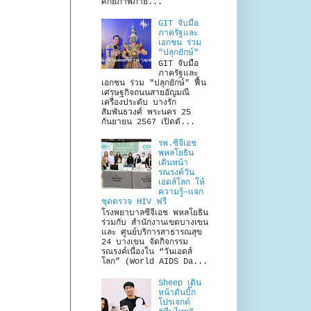
ศักยภาพภาย...
GIT จับมือ
ภาครัฐและ
เอกชน ร่วม
"ปลุกยักษ์"
GIT จับมือ
ภาครัฐและ
เอกชน ร่วม "ปลุกยักษ์" ฟื้น
เศรษฐกิจถนนสายอัญมณี
เครื่องประดับ บางรัก
สัมพันธวงศ์ พระนคร 25
กันยายน 2567 เปิดตั...
รพ.ซีจีเอช
พหลโยธิน
เดินหน้า
รณรงค์วัน
เอดส์โลก ให้
ความรู้–แจก
ชุดตรวจ HIV ฟรี
โรงพยาบาลซีจีเอช พหลโยธิน
ร่วมกับ สำนักงานเขตบางเขน
และ ศูนย์บริการสาธารณสุข
24 บางเขน จัดกิจกรรม
รณรงค์เนื่องใน “วันเอดส์
โลก” (World AIDS Da...
Sheep เดิน
หน้าดันบิ๊ก
โปรเจกต์