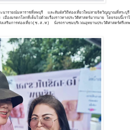
ะนารายณ์มหาราชที่ลพบุรี และสัมผัสวิถีท่องเที่ยวใหม่สายจิตวิญญาณที่สระบุร
ม เมืองมรดกโลกที่เต็มไปด้วยเรื่องราวทางประวัติศาสตร์มากมาย โดยรอบนี้เราไป
งเสริมการท่องเที่ยว(ช.ส.ท) นั่งรถรางชมบริเวณอุทยานประวัติศาสตร์ศรีเ