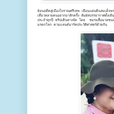
ย้อนอดีตสู่เมืองโบราณศรีเทพ เยือนแผ่นดินสมเด็จพร
เที่ยวหลายคนอยากมาสักครั้ง สัมผัสบรรยากาศดั้งเดิ
ประจำทุกปี ทริปเดินทางจัด โดย ชมรมสื่อมวลชนส่
มรดกโลก ตามแลนด์มาร์คประวัติศาสตร์ด้วยกัน