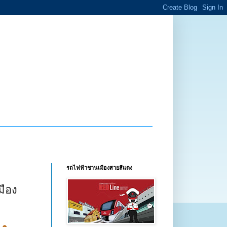
รถไฟฟ้าชานเมืองสายสีแดง
มือง