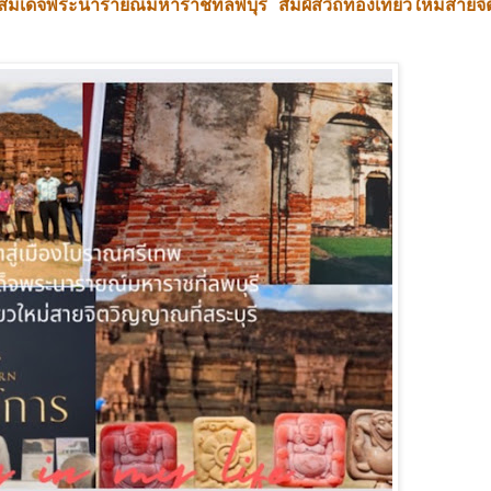
นสมเด็จพระนารายณ์มหาราชที่ลพบุรี สัมผัสวิถีท่องเที่ยวใหม่สาย