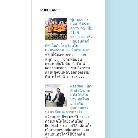
PUPULAR ::
ฟุตบอลการ
กุศล ทีมรวม
ดารา VS ทีม
วีไอพี
ทรงธรรม เพื่อ
มอบอุปกรณ์
กีฬาให้กับโรงเรียนใน
ต.ทรงธรรม จ.กำแพงเพชร
ทริปนี้ทีมงานชวน... ปัก
หมุด ... บ้านที่อบอุ่น
กาแฟกลิ่นไอดิน Café &
Restaurant ร่วมกิจกรรม
การแข่งขันฟุตบอลทรงธรรม
คัพ ครั้งที่ 3 การแข่...
ResMed เปิด
ตัวสำนักงาน
แห่งใหม่ใน
ประเทศไทย
ยกระดับ
สุขภาพการ
นอนหลับและการหายใจ
พร้อมมุ่งสู่เป้าหมายปี 2030
ด้วยเทคโนโลยีระดับโลก
ResMed ประกาศวิสัยทัศน์ตั้ง
เป้าหมายช่วยผู้คนกว่า 500
ล้านคนทั่วโลกใช้ชีวิตเต็ม