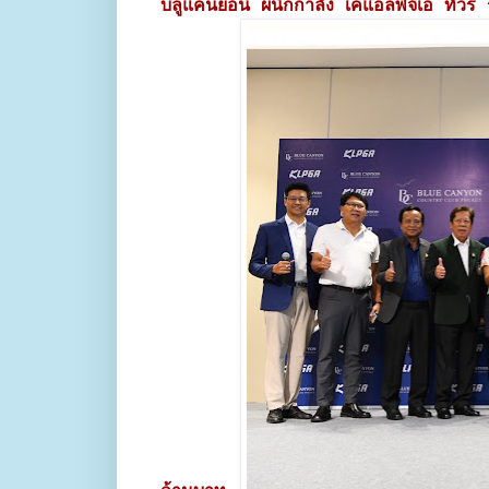
บลูแคนยอน ผนึกกำลัง เคแอลพีจีเอ ทัวร์ 