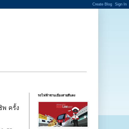
รถไฟฟ้าชานเมืองสายสีแดง
พ ครั้ง