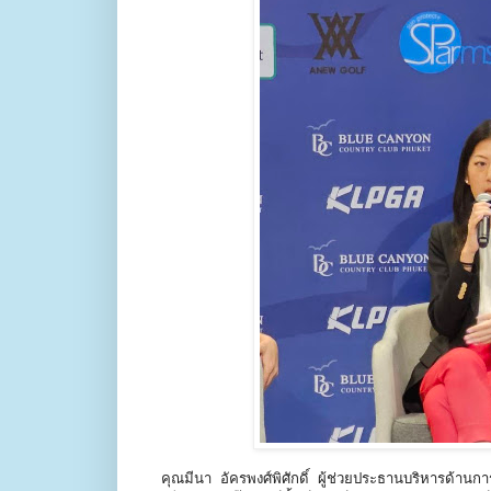
คุณมีนา อัครพงศ์พิศักดิ์ ผู้ช่วยประธานบริหารด้า