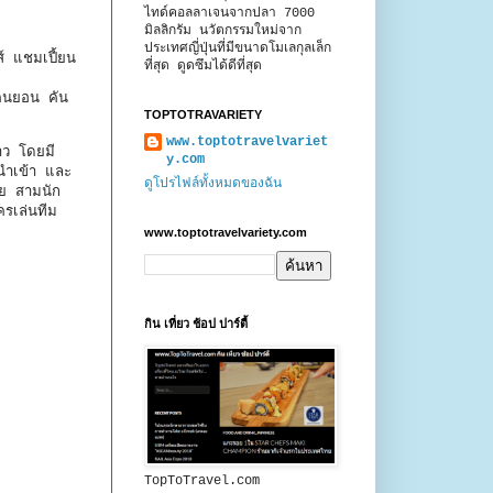
ไทด์คอลลาเจนจากปลา 7000
มิลลิกรัม นวัตกรรมใหม่จาก
ประเทศญี่ปุ่นที่มีขนาดโมเลกุลเล็ก
์ แชมเปี้ยน
ที่สุด ดูดซึมได้ดีที่สุด
คนยอน คัน
TOPTOTRAVARIETY
www.toptotravelvariet
าว โดยมี
y.com
นําเข้า และ
ดูโปรไฟล์ทั้งหมดของฉัน
วย สามนัก
รเล่นทีม
www.toptotravelvariety.com
กิน เที่ยว ช้อป ปาร์ตี้
TopToTravel.com