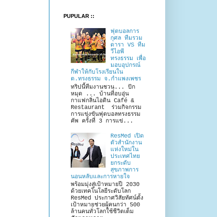
PUPULAR ::
ฟุตบอลการ
กุศล ทีมรวม
ดารา VS ทีม
วีไอพี
ทรงธรรม เพื่อ
มอบอุปกรณ์
กีฬาให้กับโรงเรียนใน
ต.ทรงธรรม จ.กำแพงเพชร
ทริปนี้ทีมงานชวน... ปัก
หมุด ... บ้านที่อบอุ่น
กาแฟกลิ่นไอดิน Café &
Restaurant ร่วมกิจกรรม
การแข่งขันฟุตบอลทรงธรรม
คัพ ครั้งที่ 3 การแข่...
ResMed เปิด
ตัวสำนักงาน
แห่งใหม่ใน
ประเทศไทย
ยกระดับ
สุขภาพการ
นอนหลับและการหายใจ
พร้อมมุ่งสู่เป้าหมายปี 2030
ด้วยเทคโนโลยีระดับโลก
ResMed ประกาศวิสัยทัศน์ตั้ง
เป้าหมายช่วยผู้คนกว่า 500
ล้านคนทั่วโลกใช้ชีวิตเต็ม