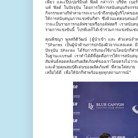
เพียว และเป๊ปเปอร์มิ้นท์ ฟิลด์ กล่าวว่า บริษัท เ
นท์ ฟิลด์ ในปัจจุบัน โดยการให้การสนับสนุนกิจกร
กิจกรรมทางกีฬาสามารถเจาะเข้าถึงกลุ่มผู้บริโภคข
ให้การสนับสนุนการแข่งขันกีฬา ซึ่งล้วนแต่ตอบสนองไ
ว่าจะเป็นรายการกอล์ฟชายหรือกอล์ฟสตรี เราสนับสนุ
รายการแข่งขันนี้ โปรพีเคก็ได้เข้าร่วมการแข่งขันเช่
คุณพิชญา พูลสถิติวัฒน์ (ผู้นําเข้า และ ตัวแท
"SParms เป็นผู้นำด้านการปกป้องผิวจากแสงแดด มีคว
ปัจจุบัน SParms ได้รับการรับรองใช้งานโดยนักกีฬา
ในฐานะแบรนด์ เราทำได้ดีที่สุดคือการให้การสนับสน
สัมพันธ์สอดคล้องกับผลิตภัณฑ์ของเราโดยตรงไม่ว่าจ
และด้วยคุณสมบัติเด่นของผลิตภัณฑ์ ที่สวมใส่สบาย ร
เหงื่อได้ดี เพื่อให้นักกีฬาพร้อมลุยทุกสถานการณ์"