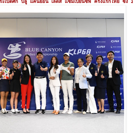
ระเบิดศึก บลู แคนยอน เลดี้ส์ แชมเปี้ยนชิพ ครั้งแรกไทย ชิง