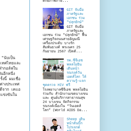
ศักยภาพภาย...
GIT จับมือ
ภาครัฐและ
เอกชน ร่วม
"ปลุกยักษ์"
GIT จับมือ
ภาครัฐและ
เอกชน ร่วม "ปลุกยักษ์" ฟื้น
เศรษฐกิจถนนสายอัญมณี
เครื่องประดับ บางรัก
สัมพันธวงศ์ พระนคร 25
กันยายน 2567 เปิดตั...
 "นับเป็น
รพ.ซีจีเอช
ประเทศไทยและ
พหลโยธิน
ีฬากอล์ฟใน
เดินหน้า
รณรงค์วัน
นอีกหนึ่ง
เอดส์โลก ให้
งนี้ ผมเชื่อ
ความรู้–แจก
 ต่างประเทศ
ชุดตรวจ HIV ฟรี
ือดีจาก เคแอ
โรงพยาบาลซีจีเอช พหลโยธิน
ร่วมกับ สำนักงานเขตบางเขน
รแข่งขันใน
และ ศูนย์บริการสาธารณสุข
24 บางเขน จัดกิจกรรม
รณรงค์เนื่องใน “วันเอดส์
โลก” (World AIDS Da...
Sheep เดิน
หน้าดันบิ๊ก
โปรเจกต์