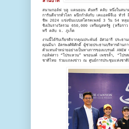
ล้านบาท
สนามกอล์ฟ บลู แคนยอน คันทรี คลับ หนึ่งในสนามก
การันตีจากทั่วโลก ผนึกกำลังกับ เคแอลพีจีเอ ทัวร
ชิพ 2024 แข่งขันแบบสโตรคเพลย์ 3 วัน 54 หลุม 
ชิงเงินรางวัลรวม 650,000 เหรียญสหรัฐ (หรือ
ทรี คลับ จ. ภูเก็ต
งานนี้ได้รับเกียรติจากคุณประพันธ์ อัศวอารี ปร
คุณมีนา อัครพงศ์พิศักดิ์ ผู้ช่วยประธานบริหารด้า
ตัวแทนจําหน่ายอย่างเป็นทางการของแบรนด์ ANEW 
กอล์ฟสาว “โปรแหวน” พรอนงค์ เพชรล้ำ, “โปรสตาง
ชาติไทย ร่วมแถลงข่าว ณ ศูนย์การประชุมแห่งชาติสิริ