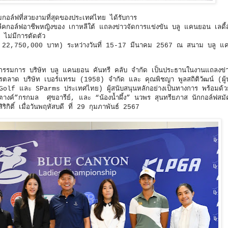
อล์ฟที่สวยงามที่สุดของประเทศไทย ได้รับการ
์ ลีคกอล์ฟอาชีพหญิงของ เกาหลีใต้ แถลงข่าวจัดการแข่งขัน บลู แคนยอน เลดี้ส
ไม่มีการตัดตัว
ราว 22,750,000 บาท) ระหว่างวันที่ 15-17 มีนาคม 2567 ณ สนาม บลู แ
ะธานกรรมการ บริษัท บลู แคนยอน คันทรี คลับ จำกัด เป็นประธานในงานแถลงข่
นการตลาด บริษัท เบอร์แทรม (1958) จำกัด และ คุณพิชญา พูลสถิติวัฒน์ (ผู้
Golf และ SParms ประเทศไทย) ผู้สนับสนุนหลักอย่างเป็นทางการ พร้อมด้
ค์”กรกมล ศุขอารีย์, และ “น้องน้ำผึ้ง” นวพร สุนทรียภาส นักกอล์ฟสมัค
กิติ์ เมื่อวันพฤหัสบดี ที่ 29 กุมภาพันธ์ 2567