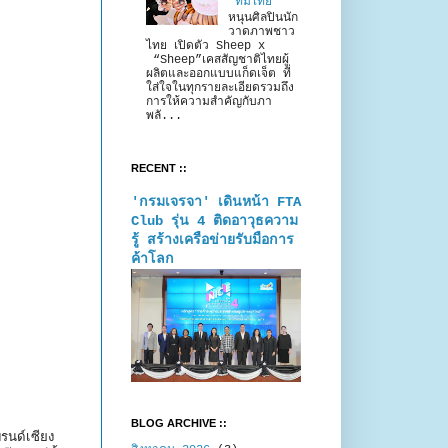
“ทีมไทย”
หนุนศิลปินนัก
วาดภาพชาว
ไทย เปิดตัว Sheep x
“Sheep”เคสสัญชาติไทยผู้
ผลิตและออกแบบแก็ดเจ็ต ที่
ใส่ใจในทุกรายละเอียดรวมถึง
การให้ความสำคัญกับภา
พลั...
RECENT ::
'กรมเจรจา' เดินหน้า FTA
Club รุ่น 4 ติดอาวุธความ
รู้ สร้างเครือข่ายรับมือการ
ค้าโลก
BLOG ARCHIVE ::
รนด์เซียง