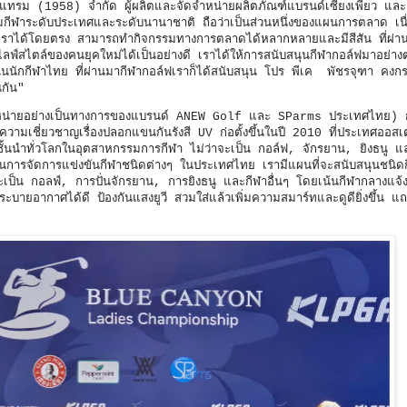
บอร์แทรม (1958) จำกัด ผู้ผลิตและจัดจำหน่ายผลิตภัณฑ์แบรนด์เซียงเพียว และเป
รมกีฬาระดับประเทศและระดับนานาชาติ ถือว่าเป็นส่วนหนึ่งของแผนการตลาด เนื
องเราได้โดยตรง สามารถทำกิจกรรมทางการตลาดได้หลากหลายและมีสีสัน ที่ผ่า
ลฟ์สไตล์ของคนยุคใหม่ได้เป็นอย่างดี เราได้ให้การสนับสนุนกีฬากอล์ฟมาอย่างต่
นนักกีฬาไทย ที่ผ่านมากีฬากอล์ฟเราก็ได้สนับสนุน โปร พีเค พัชรจุฑา คงกระพ
นกัน"
นจําหน่ายอย่างเป็นทางการของแบรนด์ ANEW Golf และ SParms ประเทศไทย) ก
ามเชี่ยวชาญเรื่องปลอกแขนกันรังสี UV ก่อตั้งขึ้นในปี 2010 ที่ประเทศออสเ
ชั้นนำทั่วโลกในอุตสาหกรรมการกีฬา ไม่ว่าจะเป็น กอล์ฟ, จักรยาน, ยิงธนู แล
ุนการจัดการแข่งขันกีฬาชนิดต่างๆ ในประเทศไทย เรามีแผนที่จะสนับสนุนชนิดก
ะเป็น กอลฟ์, การปั่นจักรยาน, การยิงธนู และกีฬาอื่นๆ โดยเน้นกีฬากลางแจ้ง
ะบายอากาศได้ดี ป้องกันแสงยูวี สวมใส่แล้วเพิ่มความสมาร์ทและดูดียิ่งขึ้น แถ